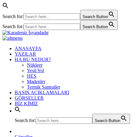
Search for:
Search Button
Search for:
Search Button
ANASAYFA
YAZILAR
HA BU NEDUR?
Nükleer
Yeşil Yol
HES
Madenler
Termik Santraller
BASIN AÇIKLAMALARI
GÖRSELLER
BİZ KİMİZ
Search for:
Search Button
Görseller