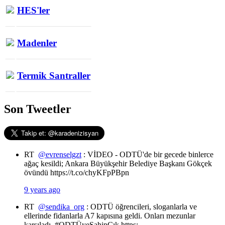
HES'ler
Madenler
Termik Santraller
Son Tweetler
RT
@evrenselgzt
: VİDEO - ODTÜ'de bir gecede binlerce
ağaç kesildi; Ankara Büyükşehir Belediye Başkanı Gökçek
övündü https://t.co/chyKFpPBpn
9 years ago
RT
@sendika_org
: ODTÜ öğrencileri, sloganlarla ve
ellerinde fidanlarla A7 kapısına geldi. Onları mezunlar
karşıladı. #ODTÜyeSahipÇık https:…