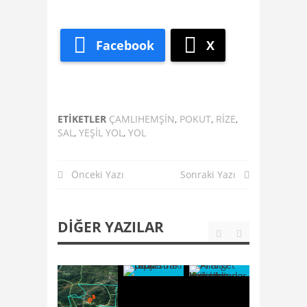
Facebook
X
ETIKETLER
ÇAMLIHEMŞIN
,
POKUT
,
RIZE
,
SAL
,
YEŞIL YOL
,
YOL
Önceki Yazı
Sonraki Yazı
DIĞER YAZILAR