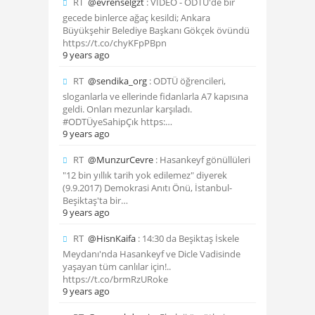
RT
@evrenselgzt
: VİDEO - ODTÜ'de bir
gecede binlerce ağaç kesildi; Ankara
Büyükşehir Belediye Başkanı Gökçek övündü
https://t.co/chyKFpPBpn
9 years ago
RT
@sendika_org
: ODTÜ öğrencileri,
sloganlarla ve ellerinde fidanlarla A7 kapısına
geldi. Onları mezunlar karşıladı.
#ODTÜyeSahipÇık https:…
9 years ago
RT
@MunzurCevre
: Hasankeyf gönüllüleri
"12 bin yıllık tarih yok edilemez" diyerek
(9.9.2017) Demokrasi Anıtı Önü, İstanbul-
Beşiktaş'ta bir…
9 years ago
RT
@HisnKaifa
: 14:30 da Beşiktaş İskele
Meydanı'nda Hasankeyf ve Dicle Vadisinde
yaşayan tüm canlılar için!..
https://t.co/brmRzURoke
9 years ago