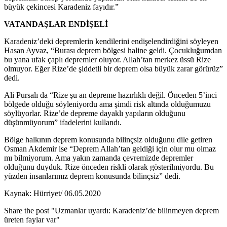
büyük çekincesi Karadeniz fayıdır.”
VATANDAŞLAR ENDİŞELİ
Karadeniz’deki depremlerin kendilerini endişelendirdiğini söyleyen
Hasan Ayvaz, “Burası deprem bölgesi haline geldi. Çocukluğumdan
bu yana ufak çaplı depremler oluyor. Allah’tan merkez üssü Rize
olmuyor. Eğer Rize’de şiddetli bir deprem olsa büyük zarar görürüz”
dedi.
Ali Pursalı da “Rize şu an depreme hazırlıklı değil. Önceden 5’inci
bölgede olduğu söyleniyordu ama şimdi risk altında olduğumuzu
söylüyorlar. Rize’de depreme dayaklı yapıların olduğunu
düşünmüyorum” ifadelerini kullandı.
Bölge halkının deprem konusunda bilinçsiz olduğunu dile getiren
Osman Akdemir ise “Deprem Allah’tan geldiği için olur mu olmaz
mı bilmiyorum. Ama yakın zamanda çevremizde depremler
olduğunu duyduk. Rize önceden riskli olarak gösterilmiyordu. Bu
yüzden insanlarımız deprem konusunda bilinçsiz” dedi.
Kaynak: Hürriyet/ 06.05.2020
Share the post "Uzmanlar uyardı: Karadeniz’de bilinmeyen deprem
üreten faylar var"