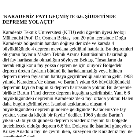
‘KARADENİZ FAYI GEÇMİŞTE 6.6. ŞİDDETİNDE
DEPREME YOL AÇTI’
Karadeniz Teknik Üniversitesi (KTÜ) eski öğretim üyesi Jeoloji
Mühendisi Prof. Dr. Osman Bektaş, son 20 gün içerisinde Doğu
Karadeniz bölgesinin batıdan doğuya denizde ve karada 4
büyüklüğünde 4 deprem meydana geldiğini hatırlattı. Bu depremleri
oluşturan fayların Maden Teknik Arama Enstitüsünün hazırladığı
diri fay haritasında olmadığını söyleyen Bektaş, “İnsanların da
merak ettiği konu fay yoksa deprem ne için oluyor? Bölgedeki
deprem üreten fayların bütünü ile haritalanmadığı veya bilinen
deprem üreten faylarının haritaya geçirilmediği anlamına gelir. 1968
yılında Karadeniz’de oluşan ve Bartın’ı yıkan 6.6 büyüklüğündeki
depremin fayı da bugün ki deprem haritasında yoktur. Bu depremle
birlikte Bartın 1’inci derece deprem kuşağına getirilmiştir. Yani 6.6
büyüklüğündeki depremin Karadeniz’deki fayı ortada yoktur. Halen
daha bugün görülmüyor. İstanbul açıklarında oluşan 4
büyüklüğündeki deprem gündeme geldiğinde ‘Karadeniz’de fay
yoktur, varsa da küçük bir faydır’ dediler. 1968 yılında Bartın’ı
yıkan 6.6 büyüklüğündeki deprem Karadeniz fayının bu bölgede
üretebilecek olduğu deprem 6.6’dır. Dolayısı ile İstanbul güneyden
Kuzey Anadolu fayı ile çevrili iken, kuzeyden de Karadeniz fayı ile
çevrilmiştir” dedi.