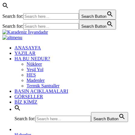
Search for:
Search Button
Search for:
Search Button
ANASAYFA
YAZILAR
HA BU NEDUR?
Nükleer
Yeşil Yol
HES
Madenler
Termik Santraller
BASIN AÇIKLAMALARI
GÖRSELLER
BİZ KİMİZ
Search for:
Search Button
Haberler