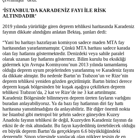
‘İSTANBUL’DA KARADENİZ FAYI İLE RİSK
ALTINDADIR’
2019 yılında yürürlüğe giren deprem tehlikesi haritasında Karadeniz
fayının dikkate alındığını anlatan Bektaş, şunları dedi:
“Yani bu haritayı hazırlayan komisyon sadece maden MTA fay
haritasından yararlanmamıştır. Çünkü MTA haritası sadece karada
olan fay hatlarını göstermektedir. Denizdeki veya sahile paralel
olarak uzanan fay hatlarını göstermez. Bilim kurulu bu eksikliği
gidermek için Avrupa Komisyonu’nun 2013 yılında tamamlamış
olduğu deprem uyum projelerinden yararlanmış ve Karadeniz fayını
da dikkate almıştır. Bu nedenle Bartın’ın Trabzon’un ve Rize’nin
deprem tehlikesi yeniden gözden geçirilmiştir. Bartın birinci derece
deprem kuşak bölgesinden bir kuşak aşağıya çekilirken deprem
tehlikesi Trabzon’da, 2 kat ve Rize’de ise 3 kat artırılmıştır.
Karadeniz Bölgesinde bilinmeyen deprem üreten fayların varlığını
buradan anlayabiliyoruz. Ya da bazı fay hatlarının diri fay hattı
haritasına yansıtılmadığını da anlayabiliriz. Bir diğer önemli nokta
ise İstanbul gibi metropol bir şehrin sadece güneyden Kuzey
Anadolu fayının tehlikesi ile değil, Kuzeyden Karadeniz fayının da
etkisi ile de risk altındadır. Bu fayın kaydedilmiş üretebilecek olduğu
en büyük deprem Bartın’da gerçekleşen 6.6 büyüklüğündeki
depremdir. Sinop yöresinde yapılacak olan nükleer tesisin de en