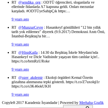
RT
@sendika_org
: ODTÜ öğrencileri, sloganlarla ve
ellerinde fidanlarla A7 kapısına geldi. Onları mezunlar
karşıladı. #ODTÜyeSahipÇık https:…
9 years ago
RT
@MunzurCevre
: Hasankeyf gönüllüleri "12 bin yıllık
tarih yok edilemez" diyerek (9.9.2017) Demokrasi Anıtı Önü,
İstanbul-Beşiktaş'ta bir…
9 years ago
RT
@HisnKaifa
: 14:30 da Beşiktaş İskele Meydanı'nda
Hasankeyf ve Dicle Vadisinde yaşayan tüm canlılar için!..
https://t.co/brmRzURoke
9 years ago
RT
@ozer_akdemir
: Ekoloji örgütleri Kemal Özerin
gözaltına alınmasına tepki gösterdi. https://t.co/Z7uxolql1r
https://t.co/s3K46okUKH
9 years ago
Copyleft 2017 Karadeniz İsyandadır | Powered by
Merhaba Grafik