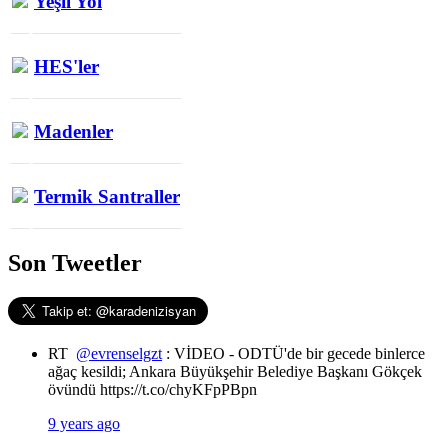
Yeşil Yol
HES'ler
Madenler
Termik Santraller
Son Tweetler
RT
@evrenselgzt
: VİDEO - ODTÜ'de bir gecede binlerce
ağaç kesildi; Ankara Büyükşehir Belediye Başkanı Gökçek
övündü https://t.co/chyKFpPBpn
9 years ago