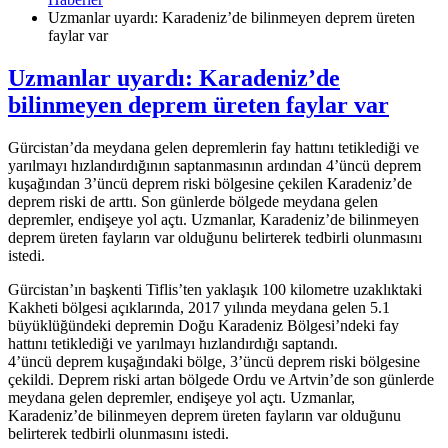
Uzmanlar uyardı: Karadeniz’de bilinmeyen deprem üreten
faylar var
Uzmanlar uyardı: Karadeniz’de
bilinmeyen deprem üreten faylar var
Gürcistan’da meydana gelen depremlerin fay hattını tetiklediği ve
yarılmayı hızlandırdığının saptanmasının ardından 4’üncü deprem
kuşağından 3’üncü deprem riski bölgesine çekilen Karadeniz’de
deprem riski de arttı. Son günlerde bölgede meydana gelen
depremler, endişeye yol açtı. Uzmanlar, Karadeniz’de bilinmeyen
deprem üreten fayların var olduğunu belirterek tedbirli olunmasını
istedi.
Gürcistan’ın başkenti Tiflis’ten yaklaşık 100 kilometre uzaklıktaki
Kakheti bölgesi açıklarında, 2017 yılında meydana gelen 5.1
büyüklüğündeki depremin Doğu Karadeniz Bölgesi’ndeki fay
hattını tetiklediği ve yarılmayı hızlandırdığı saptandı.
4’üncü deprem kuşağındaki bölge, 3’üncü deprem riski bölgesine
çekildi. Deprem riski artan bölgede Ordu ve Artvin’de son günlerde
meydana gelen depremler, endişeye yol açtı. Uzmanlar,
Karadeniz’de bilinmeyen deprem üreten fayların var olduğunu
belirterek tedbirli olunmasını istedi.