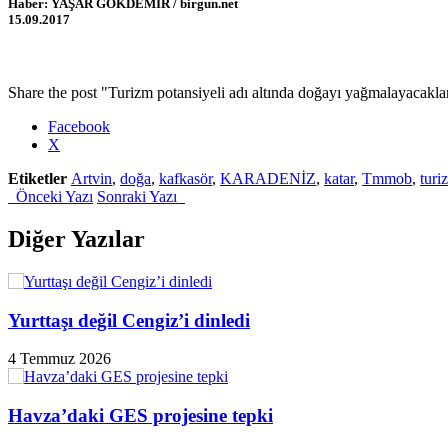
Haber: YAŞAR GÖKDEMİR / birgun.net
15.09.2017
Share the post "Turizm potansiyeli adı altında doğayı yağmalayacaklar
Facebook
X
Etiketler
Artvin
,
doğa
,
kafkasör
,
KARADENİZ
,
katar
,
Tmmob
,
turi
Önceki Yazı
Sonraki Yazı
Diğer Yazılar
Yurttaşı değil Cengiz’i dinledi
4 Temmuz 2026
Havza’daki GES projesine tepki