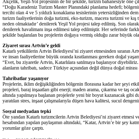
Akçelik, Yeşil-Yol projesinin de bir şekilde, turizm bahanesiyle öne ç
“Doğu Karadeniz Turizm Master Planındaki planlama hedefi; bölgenin yı
tercihi olan 4 ve 5 yıldızlı konaklama tesislerinin yetersizliğinden dem 
turizm faaliyetlerinin doğa turizmi, eko-turizm, macera turizmi ve kış t
neden olmaktadır’ denilerek Yeşil Yol projesi talep edilmiş. Son olara
denilerek havalimanı inşa edilmesi talep edilmiştir. Her seferinde farkl
şekilde başlanılan bu projelerin doğaya vermiş olduğu zarar büyük ola
Ziyaret sırası Artvin’e geldi
Katarlı yetkililerin Artvin Belediyesi’ni ziyaret etmesinden sıranın A
ve insan faaliyetlerine büyük oranda kısıtlanması gereken doğal yaşam al
“Evet, bu ziyaretle Artvin, Katarlılara satılmaya başlanıyor diyebilir
alanların tahribatı, sadece Türkiye açısından değil dünya doğal mira
Tahribatlar yaşanıyor
Projelerin, iklim değişikliğinden bölgenin florasına kadar her şeyi etk
projeleri, baraj inşaatları gibi enerji; maden arama, çıkarma ve taş oca
altında yapılmaya başlanan projelerle yeni bir boyut kazanacak gibi dur
yaratılan stres, inşaat çalışmalarıyla düşen hava kalitesi, sucul dengeni
Sosyal medyadan tepki
Öte yandan Katarlı turizmcilerin Artvin Belediyesi’ni ziyaret etmesi 
hesabından yapılan paylaşımın altındaki, “Katar, Artvin’e bir şey katm
yorumlar göze çarptı.