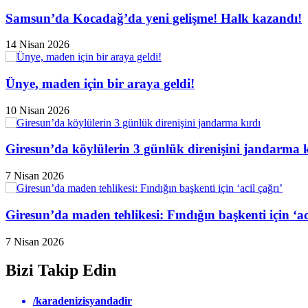
Samsun’da Kocadağ’da yeni gelişme! Halk kazandı!
14 Nisan 2026
Ünye, maden için bir araya geldi!
10 Nisan 2026
Giresun’da köylülerin 3 günlük direnişini jandarma k
7 Nisan 2026
Giresun’da maden tehlikesi: Fındığın başkenti için ‘aci
7 Nisan 2026
Bizi Takip Edin
/karadenizisyandadir