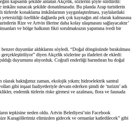
eğini kapsamlı şekilde anlatan Akçelik, sözlerini şöyle sürdürdü:
 imkânı sunacak şekilde donatılmasıdır. Bu planda Arap turistlerin
arklı türlerde konaklama imkânlarının yaygınlaştırılması, yaylalardaki
ım yetersizliği özellikle dağlarda pek çok kaynağın atıl olarak kalmasına
ristlerin Rize ve Artvin illerine daha kolay ulaşmasını sağlayacaktır’
 insanları ve bölge halkının fikri sorulmaksızın yapımına ivedi bir
 de benzer duyumlar aldıklarını söyledi. “Doğal döngüsünde bırakılması
gerçekleştiriliyor” diyen Akçelik sözlerine şu ifadeleri de ekledi:
yapıldığı duyumunu alıyorduk. Coğrafi enderliği barındıran bu doğal
ün olarak baktığımız zaman, ekolojik yıkım; hidroelektrik santral
olları gibi inşaat faaliyetleriyle devam ederken şimdi de ‘turizm’ adı
likler, endemik türlerin riske girmesi ve azalması, flora ve faunada
şların tepkisine neden oldu. Artvin Belediyesi’nin Facebook
enize Karagöllerimiz elimizden gidecek ve ormanlar katledilecek” gibi