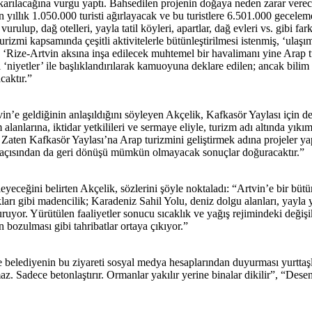
ıkarılacağına vurgu yaptı. Bahsedilen projenin doğaya neden zarar verec
llık 1.050.000 turisti ağırlayacak ve bu turistlere 6.501.000 geceleme
vurulup, dağ otelleri, yayla tatil köyleri, apartlar, dağ evleri vs. gibi f
urizmi kapsamında çeşitli aktivitelerle bütünleştirilmesi istenmiş, ‘ulaş
k ‘Rize-Artvin aksına inşa edilecek muhtemel bir havalimanı yine Arap tu
ı ‘niyetler’ ile başlıklandırılarak kamuoyuna deklare edilen; ancak bilim
caktır.”
rtvin’e geldiğinin anlaşıldığını söyleyen Akçelik, Kafkasör Yaylası için
anlarına, iktidar yetkilileri ve sermaye eliyle, turizm adı altında yıkım 
iz. Zaten Kafkasör Yaylası’na Arap turizmini geliştirmek adına projeler 
sı açısından da geri dönüşü mümkün olmayacak sonuçlar doğuracaktır.”
ileyeceğini belirten Akçelik, sözlerini şöyle noktaladı: “Artvin’e bir büt
kları gibi madencilik; Karadeniz Sahil Yolu, deniz dolgu alanları, yayla y
uyor. Yürütülen faaliyetler sonucu sıcaklık ve yağış rejimindeki değişik
n bozulması gibi tahribatlar ortaya çıkıyor.”
ve belediyenin bu ziyareti sosyal medya hesaplarından duyurması yurtta
az. Sadece betonlaştırır. Ormanlar yakılır yerine binalar dikilir”, “Des