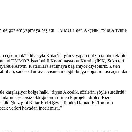
e Artvin’de gözlem yapmaya başladı. TMMOB’den Akçelik, “Sıra Artvin’e
lana çıkarmak” iddiasıyla Katar’da görev yapan turizm tanıtım ekibini
in ziyaretini TMMOB İstanbul İl Koordinasyonu Kurulu (İKK) Sekreteri
yaretle Artvin, Katarlılara satılmaya başlanıyor diyebiliriz. Zaten
tahribatı, sadece Türkiye açısından değil dünya doğal mirası açısından
tle karşılaşıyor bölge halkı” diyen Akçelik, sözlerini şöyle sürdürdü:
lanlarının yetersiz olduğu öne sürülerek projelendirilen Rize
ette bildiğiniz gibi Katar Emiri Şeyh Temim Hamad El-Tani‘nin
lacak yerleri havadan incelemişti.”