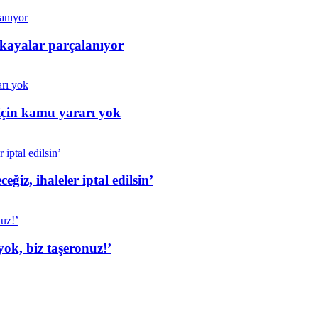
 kayalar parçalanıyor
için kamu yararı yok
iz, ihaleler iptal edilsin’
ok, biz taşeronuz!’