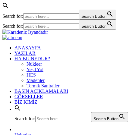
Search for:
Search Button
Search for:
Search Button
ANASAYFA
YAZILAR
HA BU NEDUR?
Nükleer
Yeşil Yol
HES
Madenler
Termik Santraller
BASIN AÇIKLAMALARI
GÖRSELLER
BİZ KİMİZ
Search for:
Search Button
Haberler