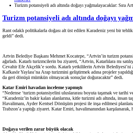
Turizm potansiyeli adı altında doğayı yağmalayacaklar: Sıra Art
Turizm potansiyeli adı altında doğayı yağm
Rant odaklı politikalarla doğası alt üst edilen Karadeniz yeni bir te
geldi” dedi.
Artvin Belediye Başkanı Mehmet Kocatepe, “Artvin’in turizm potansiyel
ağırladı. Katarlı turizmcilerin bu ziyareti, “Artvin, Katarlılara mı s
Cevahir Efe Akçelik’e sordu. Katarlı yetkililerin Artvin Belediyesi’ni 
Kafkasör Yaylası’na Arap turizmini geliştirmek adına projeler yapıldı
da geri dönüşü mümkün olmayacak sonuçlar doğuracaktır” dedi.
Katar Emiri havadan inceleme yapmıştı
“Nedense ‘turizm potansiyelini uluslararası boyuta taşımak ve tarihi ve
“Karadeniz’in bakir kalan alanlarına, kitle turizmi adı altında, insan 
Havalimanı, Ayder Kentsel Dönüşüm projesi ile inşa edilmesi planlanan
Trabzon’a yaptığı ziyaret. Katar Emiri, havalimanından karşılanarak, he
Doğaya verilen zarar büyük olacak