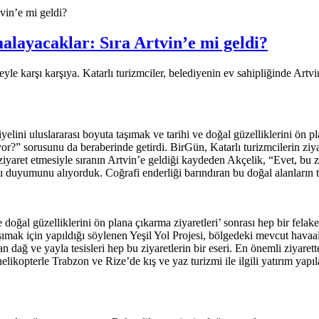
vin’e mi geldi?
alayacaklar: Sıra Artvin’e mi geldi?
hlikeyle karşı karşıya. Katarlı turizmciler, belediyenin ev sahipliğind
ini uluslararası boyuta taşımak ve tarihi ve doğal güzelliklerini ön p
atılıyor?” sorusunu da beraberinde getirdi. BirGün, Katarlı turizmciler
ziyaret etmesiyle sıranın Artvin’e geldiği kaydeden Akçelik, “Evet, bu zi
ğı duyumunu alıyorduk. Coğrafi enderliği barındıran bu doğal alanların 
 doğal güzelliklerini ön plana çıkarma ziyaretleri’ sonrası hep bir felake
taşımak için yapıldığı söylenen Yeşil Yol Projesi, bölgedeki mevcut havaa
 dağ ve yayla tesisleri hep bu ziyaretlerin bir eseri. En önemli ziyar
likopterle Trabzon ve Rize’de kış ve yaz turizmi ile ilgili yatırım yapı