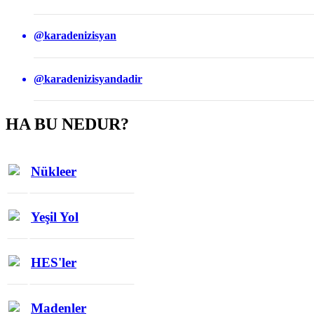
@karadenizisyan
@karadenizisyandadir
HA BU NEDUR?
Nükleer
Yeşil Yol
HES'ler
Madenler