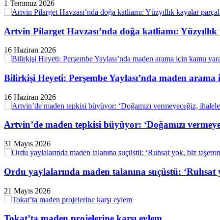
1 Temmuz 2026
Artvin Pilarget Havzası’nda doğa katliamı: Yüzyıllık
16 Haziran 2026
Bilirkişi Heyeti: Perşembe Yaylası’nda maden arama 
16 Haziran 2026
Artvin’de maden tepkisi büyüyor: ‘Doğamızı vermeyeceğ
31 Mayıs 2026
Ordu yaylalarında maden talanına suçüstü: ‘Ruhsat y
21 Mayıs 2026
Tokat’ta maden projelerine karşı eylem