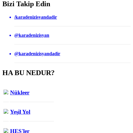
Bizi Takip Edin
/karadenizisyandadir
@karadenizisyan
@karadenizisyandadir
HA BU NEDUR?
Nükleer
Yeşil Yol
HES'ler