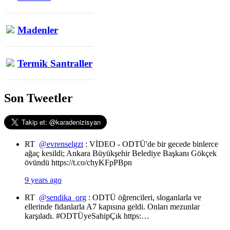
Madenler
Termik Santraller
Son Tweetler
RT
@evrenselgzt
: VİDEO - ODTÜ'de bir gecede binlerce
ağaç kesildi; Ankara Büyükşehir Belediye Başkanı Gökçek
övündü https://t.co/chyKFpPBpn
9 years ago
RT
@sendika_org
: ODTÜ öğrencileri, sloganlarla ve
ellerinde fidanlarla A7 kapısına geldi. Onları mezunlar
karşıladı. #ODTÜyeSahipÇık https:…