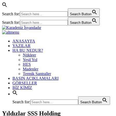
Search for:
Search Button
Search for:
Search Button
ANASAYFA
YAZILAR
HA BU NEDUR?
Nükleer
Yeşil Yol
HES
Madenler
Termik Santraller
BASIN AÇIKLAMALARI
GÖRSELLER
BİZ KİMİZ
Search for:
Search Button
Yıldızlar SSS Holding