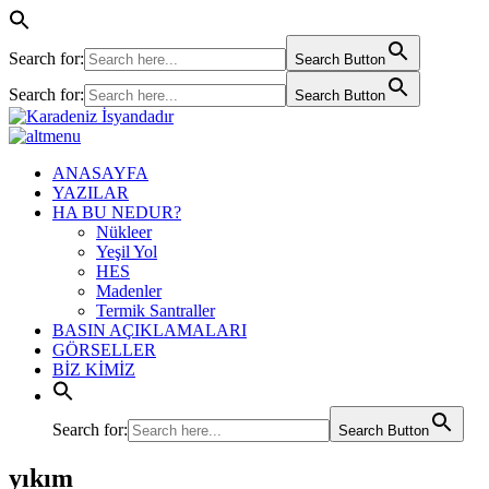
Search for:
Search Button
Search for:
Search Button
ANASAYFA
YAZILAR
HA BU NEDUR?
Nükleer
Yeşil Yol
HES
Madenler
Termik Santraller
BASIN AÇIKLAMALARI
GÖRSELLER
BİZ KİMİZ
Search for:
Search Button
yıkım