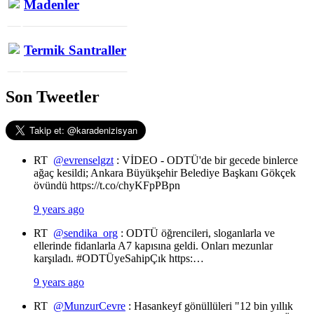
Madenler
Termik Santraller
Son Tweetler
RT
@evrenselgzt
: VİDEO - ODTÜ'de bir gecede binlerce
ağaç kesildi; Ankara Büyükşehir Belediye Başkanı Gökçek
övündü https://t.co/chyKFpPBpn
9 years ago
RT
@sendika_org
: ODTÜ öğrencileri, sloganlarla ve
ellerinde fidanlarla A7 kapısına geldi. Onları mezunlar
karşıladı. #ODTÜyeSahipÇık https:…
9 years ago
RT
@MunzurCevre
: Hasankeyf gönüllüleri "12 bin yıllık