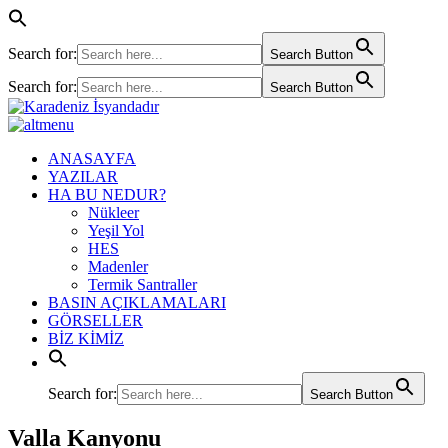
Search for:
Search Button
Search for:
Search Button
ANASAYFA
YAZILAR
HA BU NEDUR?
Nükleer
Yeşil Yol
HES
Madenler
Termik Santraller
BASIN AÇIKLAMALARI
GÖRSELLER
BİZ KİMİZ
Search for:
Search Button
Valla Kanyonu