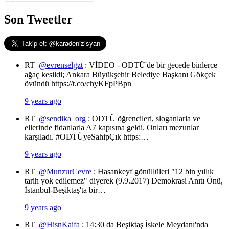
Son Tweetler
RT
@evrenselgzt
: VİDEO - ODTÜ'de bir gecede binlerce
ağaç kesildi; Ankara Büyükşehir Belediye Başkanı Gökçek
övündü https://t.co/chyKFpPBpn
9 years ago
RT
@sendika_org
: ODTÜ öğrencileri, sloganlarla ve
ellerinde fidanlarla A7 kapısına geldi. Onları mezunlar
karşıladı. #ODTÜyeSahipÇık https:…
9 years ago
RT
@MunzurCevre
: Hasankeyf gönüllüleri "12 bin yıllık
tarih yok edilemez" diyerek (9.9.2017) Demokrasi Anıtı Önü,
İstanbul-Beşiktaş'ta bir…
9 years ago
RT
@HisnKaifa
: 14:30 da Beşiktaş İskele Meydanı'nda