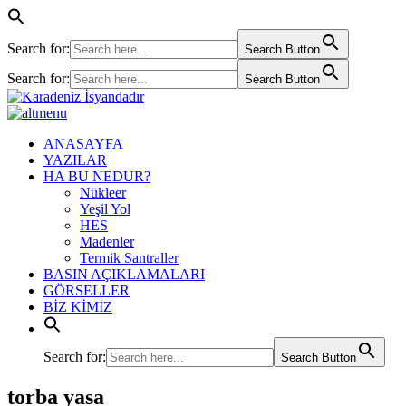
Search for:
Search Button
Search for:
Search Button
ANASAYFA
YAZILAR
HA BU NEDUR?
Nükleer
Yeşil Yol
HES
Madenler
Termik Santraller
BASIN AÇIKLAMALARI
GÖRSELLER
BİZ KİMİZ
Search for:
Search Button
torba yasa