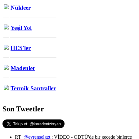
Nükleer
Yeşil Yol
HES'ler
Madenler
Termik Santraller
Son Tweetler
RT
@evrenselgzt
: VİDEO - ODTÜ'de bir gecede binlerce