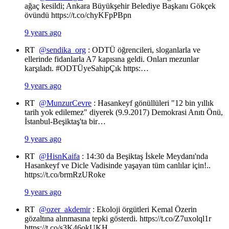
ağaç kesildi; Ankara Büyükşehir Belediye Başkanı Gökçek
övündü https://t.co/chyKFpPBpn
9 years ago
RT
@sendika_org
: ODTÜ öğrencileri, sloganlarla ve
ellerinde fidanlarla A7 kapısına geldi. Onları mezunlar
karşıladı. #ODTÜyeSahipÇık https:…
9 years ago
RT
@MunzurCevre
: Hasankeyf gönüllüleri "12 bin yıllık
tarih yok edilemez" diyerek (9.9.2017) Demokrasi Anıtı Önü,
İstanbul-Beşiktaş'ta bir…
9 years ago
RT
@HisnKaifa
: 14:30 da Beşiktaş İskele Meydanı'nda
Hasankeyf ve Dicle Vadisinde yaşayan tüm canlılar için!..
https://t.co/brmRzURoke
9 years ago
RT
@ozer_akdemir
: Ekoloji örgütleri Kemal Özerin
gözaltına alınmasına tepki gösterdi. https://t.co/Z7uxolql1r
https://t.co/s3K46okUKH