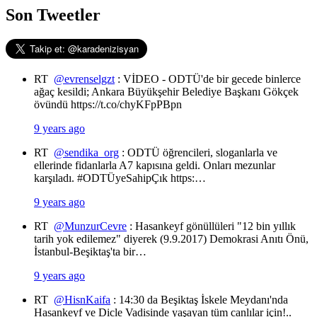
Son Tweetler
RT
@evrenselgzt
: VİDEO - ODTÜ'de bir gecede binlerce
ağaç kesildi; Ankara Büyükşehir Belediye Başkanı Gökçek
övündü https://t.co/chyKFpPBpn
9 years ago
RT
@sendika_org
: ODTÜ öğrencileri, sloganlarla ve
ellerinde fidanlarla A7 kapısına geldi. Onları mezunlar
karşıladı. #ODTÜyeSahipÇık https:…
9 years ago
RT
@MunzurCevre
: Hasankeyf gönüllüleri "12 bin yıllık
tarih yok edilemez" diyerek (9.9.2017) Demokrasi Anıtı Önü,
İstanbul-Beşiktaş'ta bir…
9 years ago
RT
@HisnKaifa
: 14:30 da Beşiktaş İskele Meydanı'nda
Hasankeyf ve Dicle Vadisinde yaşayan tüm canlılar için!..