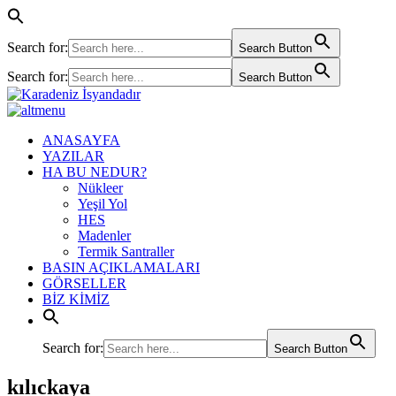
Search for:
Search Button
Search for:
Search Button
ANASAYFA
YAZILAR
HA BU NEDUR?
Nükleer
Yeşil Yol
HES
Madenler
Termik Santraller
BASIN AÇIKLAMALARI
GÖRSELLER
BİZ KİMİZ
Search for:
Search Button
kılıckaya