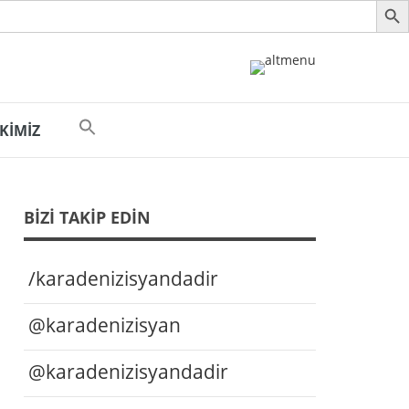
 KİMİZ
BIZI TAKIP EDIN
/karadenizisyandadir
@karadenizisyan
@karadenizisyandadir