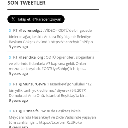
SON TWEETLER
RT
@evrenselgzt
: VİDEO - ODTÜ'de bir gecede
binlerce ağaç kesildi; Ankara Büyükşehir Belediye
Başkanı Gökçek övündü https://t.co/chyKFpPBpn
9 years ago
RT
@sendika_org
: ODTÜ öğrencileri, sloganlarla
ve ellerinde fidanlarla A7 kapısına geldi. Onları
mezunlar karşıladı. #ODTÜyeSahipÇık https:…
9 years ago
RT
@MunzurCevre
: Hasankeyf gönüllüleri "12
bin yıllık tarih yok edilemez" diyerek (9.9.2017)
Demokrasi Anıtı Önü, İstanbul-Beşiktaş'ta bir…
9 years ago
RT
@HisnKaifa
: 14:30 da Beşiktaş İskele
Meydanı'nda Hasankeyf ve Dicle Vadisinde yaşayan
tüm canlılar için!.. https://t.co/brmRzURoke
9 years ago