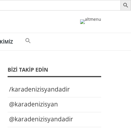
 KİMİZ
BIZI TAKIP EDIN
/karadenizisyandadir
@karadenizisyan
@karadenizisyandadir