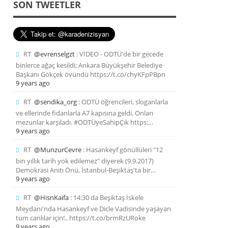
SON TWEETLER
RT
@evrenselgzt
: VİDEO - ODTÜ'de bir gecede
binlerce ağaç kesildi; Ankara Büyükşehir Belediye
Başkanı Gökçek övündü https://t.co/chyKFpPBpn
9 years ago
RT
@sendika_org
: ODTÜ öğrencileri, sloganlarla
ve ellerinde fidanlarla A7 kapısına geldi. Onları
mezunlar karşıladı. #ODTÜyeSahipÇık https:…
9 years ago
RT
@MunzurCevre
: Hasankeyf gönüllüleri "12
bin yıllık tarih yok edilemez" diyerek (9.9.2017)
Demokrasi Anıtı Önü, İstanbul-Beşiktaş'ta bir…
9 years ago
RT
@HisnKaifa
: 14:30 da Beşiktaş İskele
Meydanı'nda Hasankeyf ve Dicle Vadisinde yaşayan
tüm canlılar için!.. https://t.co/brmRzURoke
9 years ago