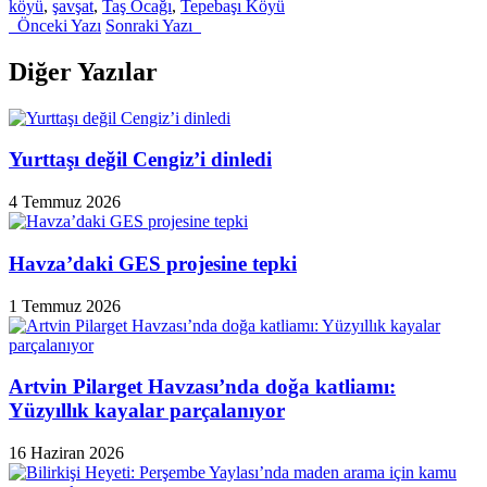
köyü
,
şavşat
,
Taş Ocağı
,
Tepebaşı Köyü
Önceki Yazı
Sonraki Yazı
Diğer Yazılar
Yurttaşı değil Cengiz’i dinledi
4 Temmuz 2026
Havza’daki GES projesine tepki
1 Temmuz 2026
Artvin Pilarget Havzası’nda doğa katliamı:
Yüzyıllık kayalar parçalanıyor
16 Haziran 2026