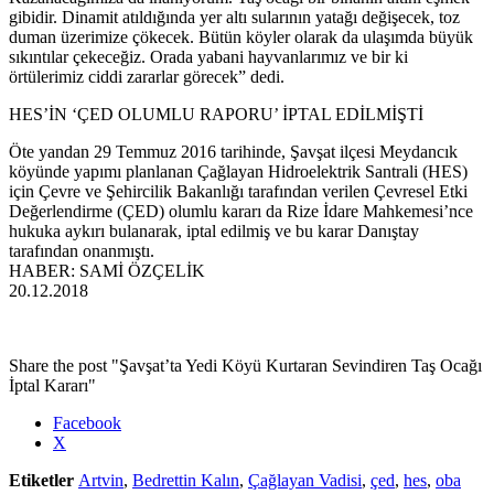
gibidir. Dinamit atıldığında yer altı sularının yatağı değişecek, toz
duman üzerimize çökecek. Bütün köyler olarak da ulaşımda büyük
sıkıntılar çekeceğiz. Orada yabani hayvanlarımız ve bir ki
örtülerimiz ciddi zararlar görecek” dedi.
HES’İN ‘ÇED OLUMLU RAPORU’ İPTAL EDİLMİŞTİ
Öte yandan 29 Temmuz 2016 tarihinde, Şavşat ilçesi Meydancık
köyünde yapımı planlanan Çağlayan Hidroelektrik Santrali (HES)
için Çevre ve Şehircilik Bakanlığı tarafından verilen Çevresel Etki
Değerlendirme (ÇED) olumlu kararı da Rize İdare Mahkemesi’nce
hukuka aykırı bulanarak, iptal edilmiş ve bu karar Danıştay
tarafından onanmıştı.
HABER: SAMİ ÖZÇELİK
20.12.2018
Share the post "Şavşat’ta Yedi Köyü Kurtaran Sevindiren Taş Ocağı
İptal Kararı"
Facebook
X
Etiketler
Artvin
,
Bedrettin Kalın
,
Çağlayan Vadisi
,
çed
,
hes
,
oba