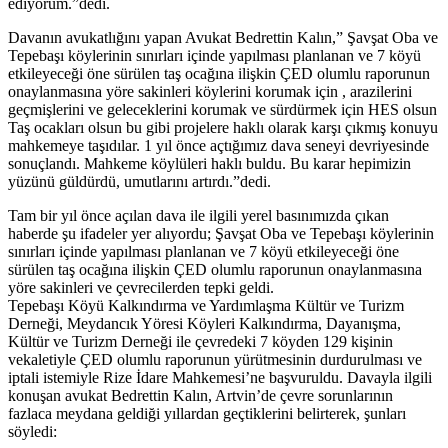
ediyorum.”dedi.
Davanın avukatlığını yapan Avukat Bedrettin Kalın,” Şavşat Oba ve
Tepebaşı köylerinin sınırları içinde yapılması planlanan ve 7 köyü
etkileyeceği öne sürülen taş ocağına ilişkin ÇED olumlu raporunun
onaylanmasına yöre sakinleri köylerini korumak için , arazilerini
geçmişlerini ve geleceklerini korumak ve sürdürmek için HES olsun
Taş ocakları olsun bu gibi projelere haklı olarak karşı çıkmış konuyu
mahkemeye taşıdılar. 1 yıl önce açtığımız dava seneyi devriyesinde
sonuçlandı. Mahkeme köylüleri haklı buldu. Bu karar hepimizin
yüzünü güldürdü, umutlarını artırdı.”dedi.
Tam bir yıl önce açılan dava ile ilgili yerel basınımızda çıkan
haberde şu ifadeler yer alıyordu; Şavşat Oba ve Tepebaşı köylerinin
sınırları içinde yapılması planlanan ve 7 köyü etkileyeceği öne
sürülen taş ocağına ilişkin ÇED olumlu raporunun onaylanmasına
yöre sakinleri ve çevrecilerden tepki geldi.
Tepebaşı Köyü Kalkındırma ve Yardımlaşma Kültür ve Turizm
Derneği, Meydancık Yöresi Köyleri Kalkındırma, Dayanışma,
Kültür ve Turizm Derneği ile çevredeki 7 köyden 129 kişinin
vekaletiyle ÇED olumlu raporunun yürütmesinin durdurulması ve
iptali istemiyle Rize İdare Mahkemesi’ne başvuruldu. Davayla ilgili
konuşan avukat Bedrettin Kalın, Artvin’de çevre sorunlarının
fazlaca meydana geldiği yıllardan geçtiklerini belirterek, şunları
söyledi: