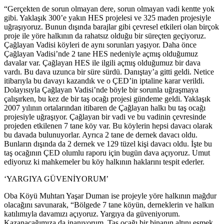
“Gerçekten de sorun olmayan dere, sorun olmayan vadi kentte yok
gibi. Yaklaşık 300’e yakın HES projelesi ve 325 maden projesiyle
uğraşıyoruz. Bunun dışında barajlar gibi çevresel etkileri olan birçok
proje ile yöre halkının da rahatsız olduğu bir süreçten geçiyoruz.
Çağlayan Vadisi köyleri de aynı sorunları yaşıyor. D
aha önce
Çağlayan Vadisi’nde 2 tane HES nedeniyle açmış olduğumuz
davalar var. Çağlayan HES ile ilgili açmış olduğumuz bir dava
vardı. Bu dava uzunca bir süre sürdü. Danıştay’a gitti geldi. Netice
itibarıyla bu davayı kazandık ve o ÇED’in iptaline karar verildi.
Dolayısıyla Çağlayan Vadisi’nde böyle bir sorunla uğraşmaya
çalışırken, bu kez de bir taş ocağı projesi gündeme geldi. Yaklaşık
2007 yılının ortalarından itibaren de Çağlayan halkı bu taş ocağı
projesiyle uğraşıyor. Çağlayan bir vadi ve bu vadinin çevresinde
projeden etkilenen 7 tane köy var. Bu köylerin hepsi davacı olarak
bu davada bulunuyorlar. Ayrıca 2 tane de dernek davacı oldu.
Bunların dışında da 2 dernek ve 129 tüzel kişi davacı oldu. İşte bu
taş ocağının ÇED olumlu raporu için bugün dava açıyoruz. Umut
ediyoruz ki mahkemeler bu köy halkının haklarını tespit ederler.
‘YARGIYA GÜVENİYORUM’
Oba Köyü Muhtarı Yaşar Duman ise projeyle yöre halkının mağdur
olacağını savunarak, “Bölgede 7 tane köyün, derneklerin ve halkın
katılımıyla davamızı açıyoruz. Yargıya da güveniyorum.
Kazanacağımıza da inanıyorum. Taş ocağı bir binanın altını eşmek