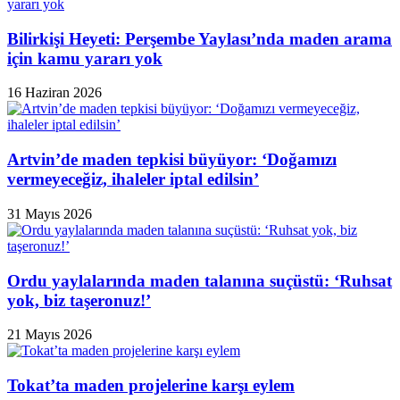
Bilirkişi Heyeti: Perşembe Yaylası’nda maden arama
için kamu yararı yok
16 Haziran 2026
Artvin’de maden tepkisi büyüyor: ‘Doğamızı
vermeyeceğiz, ihaleler iptal edilsin’
31 Mayıs 2026
Ordu yaylalarında maden talanına suçüstü: ‘Ruhsat
yok, biz taşeronuz!’
21 Mayıs 2026
Tokat’ta maden projelerine karşı eylem