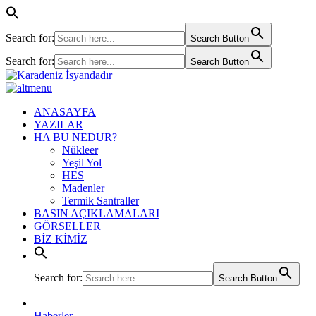
Search for:
Search Button
Search for:
Search Button
ANASAYFA
YAZILAR
HA BU NEDUR?
Nükleer
Yeşil Yol
HES
Madenler
Termik Santraller
BASIN AÇIKLAMALARI
GÖRSELLER
BİZ KİMİZ
Search for:
Search Button
Haberler