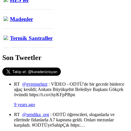
HES'ler
Madenler
Termik Santraller
Son Tweetler
RT
@evrenselgzt
: VİDEO - ODTÜ'de bir gecede binlerce
ağaç kesildi; Ankara Büyükşehir Belediye Başkanı Gökçek
övündü https://t.co/chyKFpPBpn
9 years ago
RT
@sendika_org
: ODTÜ öğrencileri, sloganlarla ve
ellerinde fidanlarla A7 kapısına geldi. Onları mezunlar
karşıladı. #ODTÜyeSahipÇık https:…