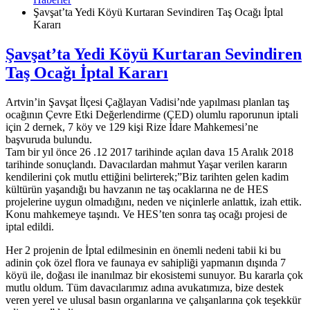
Şavşat’ta Yedi Köyü Kurtaran Sevindiren Taş Ocağı İptal
Kararı
Şavşat’ta Yedi Köyü Kurtaran Sevindiren
Taş Ocağı İptal Kararı
Artvin’in Şavşat İlçesi Çağlayan Vadisi’nde yapılması planlan taş
ocağının Çevre Etki Değerlendirme (ÇED) olumlu raporunun iptali
için 2 dernek, 7 köy ve 129 kişi Rize İdare Mahkemesi’ne
başvuruda bulundu.
Tam bir yıl önce 26 .12 2017 tarihinde açılan dava 15 Aralık 2018
tarihinde sonuçlandı. Davacılardan mahmut Yaşar verilen kararın
kendilerini çok mutlu ettiğini belirterek;”Biz tarihten gelen kadim
kültürün yaşandığı bu havzanın ne taş ocaklarına ne de HES
projelerine uygun olmadığını, neden ve niçinlerle anlattık, izah ettik.
Konu mahkemeye taşındı. Ve HES’ten sonra taş ocağı projesi de
iptal edildi.
Her 2 projenin de İptal edilmesinin en önemli nedeni tabii ki bu
adinin çok özel flora ve faunaya ev sahipliği yapmanın dışında 7
köyü ile, doğası ile inanılmaz bir ekosistemi sunuyor. Bu kararla çok
mutlu oldum. Tüm davacılarımız adına avukatımıza, bize destek
veren yerel ve ulusal basın organlarına ve çalışanlarına çok teşekkür