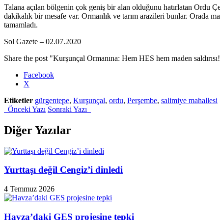
Talana açılan bölgenin çok geniş bir alan olduğunu hatırlatan Ordu Çe
dakikalık bir mesafe var. Ormanlık ve tarım arazileri bunlar. Orada 
tamamladı.
Sol Gazete – 02.07.2020
Share the post "Kurşunçal Ormanına: Hem HES hem maden saldırısı
Facebook
X
Etiketler
gürgentepe
,
Kurşunçal
,
ordu
,
Perşembe
,
salimiye mahallesi
Önceki Yazı
Sonraki Yazı
Diğer Yazılar
Yurttaşı değil Cengiz’i dinledi
4 Temmuz 2026
Havza’daki GES projesine tepki