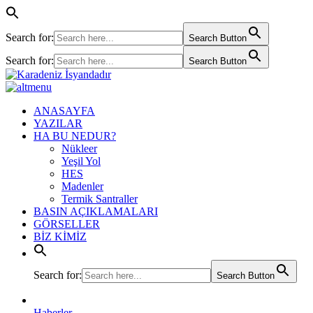
Search for:
Search Button
Search for:
Search Button
ANASAYFA
YAZILAR
HA BU NEDUR?
Nükleer
Yeşil Yol
HES
Madenler
Termik Santraller
BASIN AÇIKLAMALARI
GÖRSELLER
BİZ KİMİZ
Search for:
Search Button
Haberler