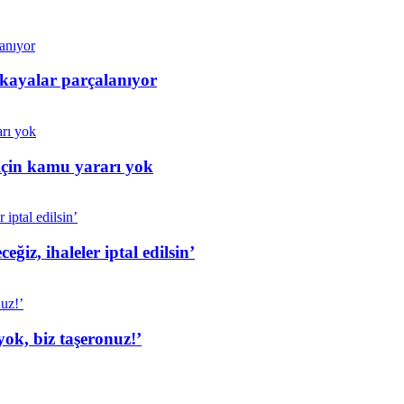
 kayalar parçalanıyor
için kamu yararı yok
iz, ihaleler iptal edilsin’
ok, biz taşeronuz!’