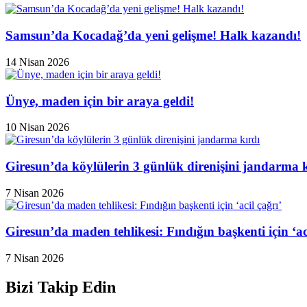
Samsun’da Kocadağ’da yeni gelişme! Halk kazandı!
14 Nisan 2026
Ünye, maden için bir araya geldi!
10 Nisan 2026
Giresun’da köylülerin 3 günlük direnişini jandarma k
7 Nisan 2026
Giresun’da maden tehlikesi: Fındığın başkenti için ‘aci
7 Nisan 2026
Bizi Takip Edin