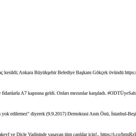
ç kesildi; Ankara Büyükşehir Belediye Başkanı Gökçek övündü https
de fidanlarla A7 kapısına geldi. Onları mezunlar karşıladı. #ODTÜyeSa
ih yok edilemez" diyerek (9.9.2017) Demokrasi Anıtı Önü, İstanbul-Beş
keyf ve Dicle Vadisinde yaşayan tüm canlılar için!.. https://t.co/brm