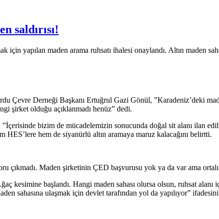
 saldırısı!
 için yapılan maden arama ruhsatı ihalesi onaylandı. Altın maden sahası
rdu Çevre Derneği Başkanı Ertuğrul Gazi Gönül, ”Karadeniz’deki maden s
 Hangi şirket olduğu açıklanmadı henüz” dedi.
”İçerisinde bizim de mücadelemizin sonucunda doğal sit alanı ilan edi
em HES’lere hem de siyanürlü altın aramaya maruz kalacağını belirtti.
 çıkmadı. Maden şirketinin ÇED başvurusu yok ya da var ama ortalı
Ağaç kesimine başlandı. Hangi maden sahası olursa olsun, ruhsat alanı
n sahasına ulaşmak için devlet tarafından yol da yapılıyor” ifadesini