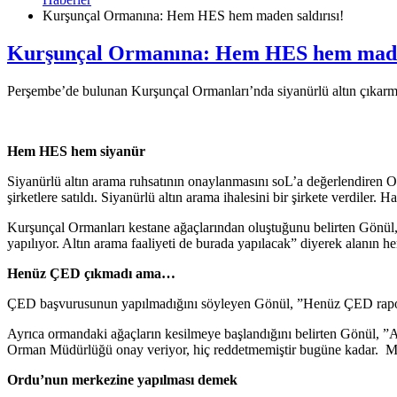
Kurşunçal Ormanına: Hem HES hem maden saldırısı!
Kurşunçal Ormanına: Hem HES hem maden
Perşembe’de bulunan Kurşunçal Ormanları’nda siyanürlü altın çıkarmak
Hem HES hem siyanür
Siyanürlü altın arama ruhsatının onaylanmasını soL’a değerlendiren O
şirketlere satıldı. Siyanürlü altın arama ihalesini bir şirkete verdiler.
Kurşunçal Ormanları kestane ağaçlarından oluştuğunu belirten Gönül, 
yapılıyor. Altın arama faaliyeti de burada yapılacak” diyerek alanın h
Henüz ÇED çıkmadı ama…
ÇED başvurusunun yapılmadığını söyleyen Gönül, ”Henüz ÇED raporu
Ayrıca ormandaki ağaçların kesilmeye başlandığını belirten Gönül, ”
Orman Müdürlüğü onay veriyor, hiç reddetmemiştir bugüne kadar. Made
Ordu’nun merkezine yapılması demek