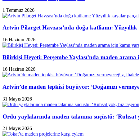
1 Temmuz 2026
Artvin Pilarget Havzası’nda doğa katliamı: Yüzyıllık
16 Haziran 2026
Bilirkişi Heyeti: Perşembe Yaylası’nda maden arama 
16 Haziran 2026
Artvin’de maden tepkisi büyüyor: ‘Doğamızı vermeyeceğ
31 Mayıs 2026
Ordu yaylalarında maden talanına suçüstü: ‘Ruhsat y
21 Mayıs 2026