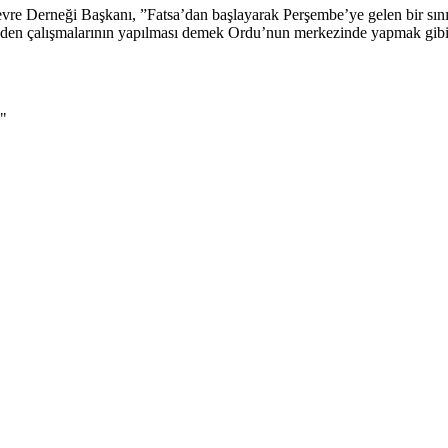
vre Derneği Başkanı, ”Fatsa’dan başlayarak Perşembe’ye gelen bir sınır
maden çalışmalarının yapılması demek Ordu’nun merkezinde yapmak gibi b
!"