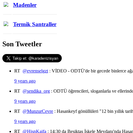
Madenler
Termik Santraller
Son Tweetler
RT
@evrenselgzt
: VİDEO - ODTÜ'de bir gecede binlerce ağa
9 years ago
RT
@sendika_org
: ODTÜ öğrencileri, sloganlarla ve ellerin
9 years ago
RT
@MunzurCevre
: Hasankeyf gönüllüleri "12 bin yıllık tar
9 years ago
RT
@HisnKaifa
: 14:30 da Beşiktaş İskele Meydanı'nda Hasan