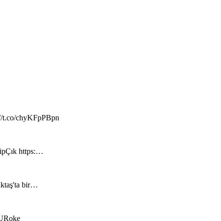
://t.co/chyKFpPBpn
hipÇık https:…
iktaş'ta bir…
RzURoke