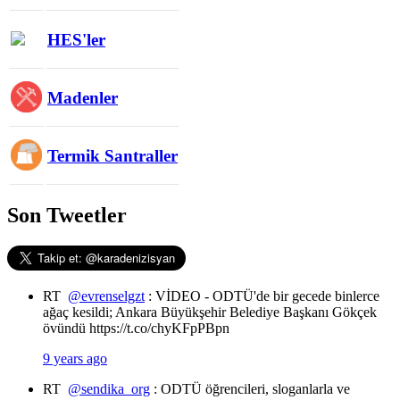
HES'ler
Madenler
Termik Santraller
Son Tweetler
RT
@evrenselgzt
: VİDEO - ODTÜ'de bir gecede binlerce
ağaç kesildi; Ankara Büyükşehir Belediye Başkanı Gökçek
övündü https://t.co/chyKFpPBpn
9 years ago
RT
@sendika_org
: ODTÜ öğrencileri, sloganlarla ve