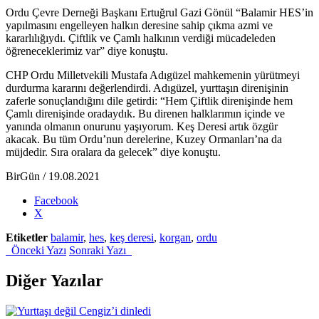
Ordu Çevre Derneği Başkanı Ertuğrul Gazi Gönül “Balamir HES’in
yapılmasını engelleyen halkın deresine sahip çıkma azmi ve
kararlılığıydı. Çiftlik ve Çamlı halkının verdiği mücadeleden
öğreneceklerimiz var” diye konuştu.
CHP Ordu Milletvekili Mustafa Adıgüzel mahkemenin yürütmeyi
durdurma kararını değerlendirdi. Adıgüzel, yurttaşın direnişinin
zaferle sonuçlandığını dile getirdi: “Hem Çiftlik direnişinde hem
Çamlı direnişinde oradaydık. Bu direnen halklarımın içinde ve
yanında olmanın onurunu yaşıyorum. Keş Deresi artık özgür
akacak. Bu tüm Ordu’nun derelerine, Kuzey Ormanları’na da
müjdedir. Sıra oralara da gelecek” diye konuştu.
BirGün / 19.08.2021
Share
Facebook
the
X
post
Etiketler
balamir
,
hes
,
keş deresi
,
korgan
,
ordu
"Ordulular
Önceki Yazı
Sonraki Yazı
zafer
kazandı:
HES
Diğer Yazılar
projesi
durduruldu"