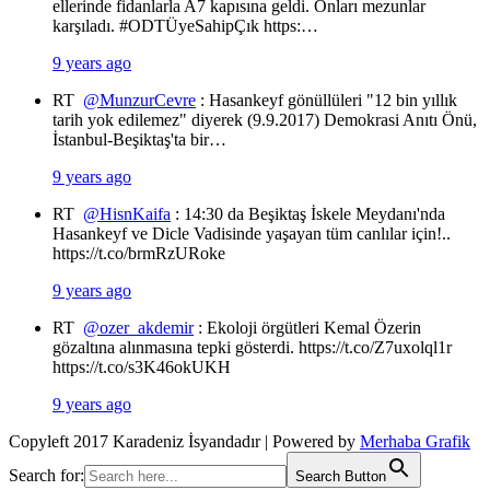
ellerinde fidanlarla A7 kapısına geldi. Onları mezunlar
karşıladı. #ODTÜyeSahipÇık https:…
9 years ago
RT
@MunzurCevre
: Hasankeyf gönüllüleri "12 bin yıllık
tarih yok edilemez" diyerek (9.9.2017) Demokrasi Anıtı Önü,
İstanbul-Beşiktaş'ta bir…
9 years ago
RT
@HisnKaifa
: 14:30 da Beşiktaş İskele Meydanı'nda
Hasankeyf ve Dicle Vadisinde yaşayan tüm canlılar için!..
https://t.co/brmRzURoke
9 years ago
RT
@ozer_akdemir
: Ekoloji örgütleri Kemal Özerin
gözaltına alınmasına tepki gösterdi. https://t.co/Z7uxolql1r
https://t.co/s3K46okUKH
9 years ago
Copyleft 2017 Karadeniz İsyandadır | Powered by
Merhaba Grafik
Search for:
Search Button