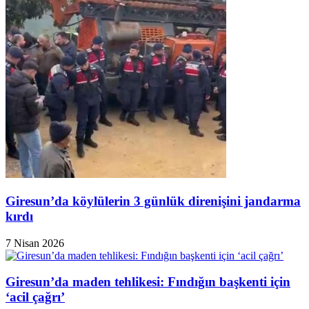
Giresun’da köylülerin 3 günlük direnişini jandarma
kırdı
7 Nisan 2026
Giresun’da maden tehlikesi: Fındığın başkenti için
‘acil çağrı’