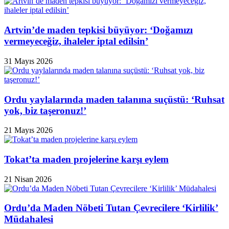
Artvin’de maden tepkisi büyüyor: ‘Doğamızı
vermeyeceğiz, ihaleler iptal edilsin’
31 Mayıs 2026
Ordu yaylalarında maden talanına suçüstü: ‘Ruhsat
yok, biz taşeronuz!’
21 Mayıs 2026
Tokat’ta maden projelerine karşı eylem
21 Nisan 2026
Ordu’da Maden Nöbeti Tutan Çevrecilere ‘Kirlilik’
Müdahalesi