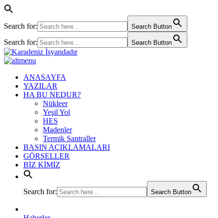
Search for:
Search Button
Search for:
Search Button
ANASAYFA
YAZILAR
HA BU NEDUR?
Nükleer
Yeşil Yol
HES
Madenler
Termik Santraller
BASIN AÇIKLAMALARI
GÖRSELLER
BİZ KİMİZ
Search for:
Search Button
Haberler