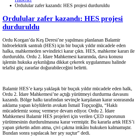
Ordulular zafer kazandı: HES projesi durduruldu
Ordulular zafer kazandı: HES projesi
durduruldu
Ordu Korgan’da Keş Deresi’ne yapılması planlanan Balamir
hidroelektrik santralı (HES) için bir buçuk yıldır mücadele eden
halka, mahkemeden sevindirici karar çıktı. HES, mahkeme kararı ile
durduruldu. Ordu 2. İdare Mahkemesi kararında, dava konusu
işlemin hukuka aykırılığına dikkat çekerek uygulanması halinde
telafisi güç zararlar doğurabileceğini belirtti.
Balamir HES’e karşı yaklaşık bir buçuk yıldır mücadele eden halk,
Ordu 2. İdare Mahkemesi’ne açtığı yürütmeyi durdurma davasını
kazandı. Bölge halkı tarafından sevinçle karşılanan karar sonrasında
aıklama yapan köylülerin avukatı İsmail Topçuoğlu, “Haklı
mücadelemiz sonuç vermeye devam ediyor. Ordu 2. İdare
Mahkemesi Balamir HES projeleri için verilen ÇED raporunun
yürütmesinin durdurulmasına karar vermiştir. Bu kararla artık HES’i
yapan şirketin adım atma, çivi çakma imkânı hukuken kalmamıştır.
Bundan sonra yapılacak her şey suçtur” dedi.