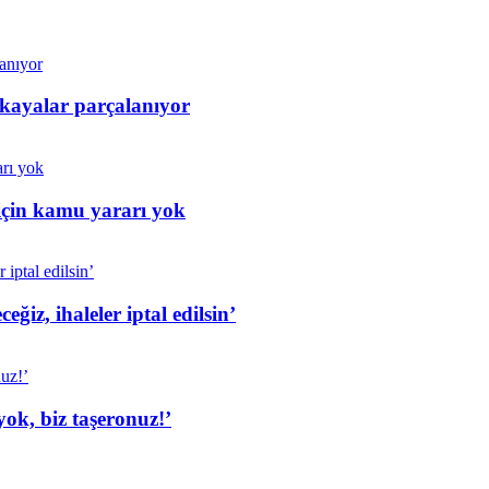
 kayalar parçalanıyor
için kamu yararı yok
iz, ihaleler iptal edilsin’
ok, biz taşeronuz!’