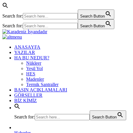
Search for:
Search Button
Search for:
Search Button
ANASAYFA
YAZILAR
HA BU NEDUR?
Nükleer
Yeşil Yol
HES
Madenler
Termik Santraller
BASIN AÇIKLAMALARI
GÖRSELLER
BİZ KİMİZ
Search for:
Search Button
Haberler