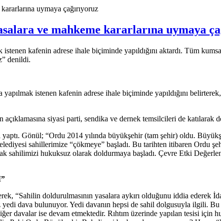
ararlarına uymaya çağırıyoruz
asalara ve mahkeme kararlarına uymaya ça
stenen kafenin adrese ihale biçiminde yapıldığını aktardı. Tüm kumsal
” denildi.
pılmak istenen kafenin adrese ihale biçiminde yapıldığını belirtere
çıklamasına siyasi parti, sendika ve dernek temsilcileri de katılarak d
aptı. Gönül; “Ordu 2014 yılında büyükşehir (tam şehir) oldu. Büyükşeh
diyesi sahillerimize “çökmeye” başladı. Bu tarihten itibaren Ordu şeh
ak sahilimizi hukuksuz olarak doldurmaya başladı. Çevre Etki Değerle
”
erek, “Sahilin doldurulmasının yasalara aykırı olduğunu iddia ederek
 dava bulunuyor. Yedi davanın hepsi de sahil dolgusuyla ilgili. Bu dav
r davalar ise devam etmektedir. Rıhtım üzerinde yapılan tesisi için hu