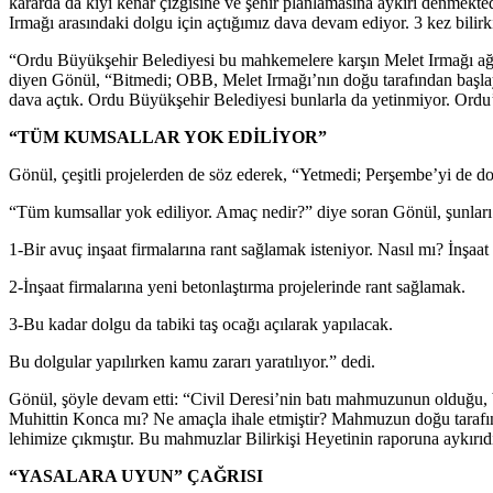
kararda da kıyı kenar çizgisine ve şehir planlamasına aykırı denmekt
Irmağı arasındaki dolgu için açtığımız dava devam ediyor. 3 kez bilirk
“Ordu Büyükşehir Belediyesi bu mahkemelere karşın Melet Irmağı ağzı
diyen Gönül, “Bitmedi; OBB, Melet Irmağı’nın doğu tarafından başlayı
dava açtık. Ordu Büyükşehir Belediyesi bunlarla da yetinmiyor. Ordu’nu
“TÜM KUMSALLAR YOK EDİLİYOR”
Gönül, çeşitli projelerden de söz ederek, “Yetmedi; Perşembe’yi de do
“Tüm kumsallar yok ediliyor. Amaç nedir?” diye soran Gönül, şunları 
1-Bir avuç inşaat firmalarına rant sağlamak isteniyor. Nasıl mı? İnşaa
2-İnşaat firmalarına yeni betonlaştırma projelerinde rant sağlamak.
3-Bu kadar dolgu da tabiki taş ocağı açılarak yapılacak.
Bu dolgular yapılırken kamu zararı yaratılıyor.” dedi.
Gönül, şöyle devam etti: “Civil Deresi’nin batı mahmuzunun olduğu, ba
Muhittin Konca mı? Ne amaçla ihale etmiştir? Mahmuzun doğu tarafını
lehimize çıkmıştır. Bu mahmuzlar Bilirkişi Heyetinin raporuna aykırıdı
“YASALARA UYUN” ÇAĞRISI