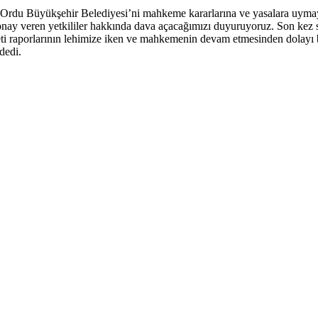
“Ordu Büyükşehir Belediyesi’ni mahkeme kararlarına ve yasalara uy
y veren yetkililer hakkında dava açacağımızı duyuruyoruz. Son kez ses
yeti raporlarının lehimize iken ve mahkemenin devam etmesinden dolayı b
dedi.