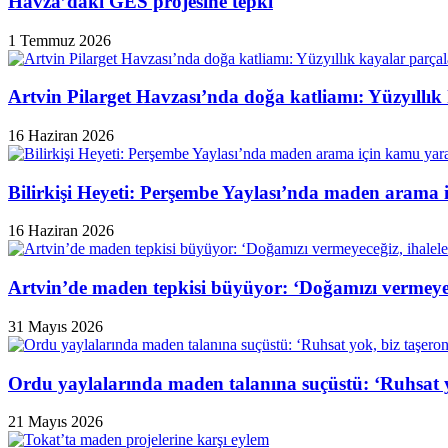
Havza’daki GES projesine tepki
1 Temmuz 2026
Artvin Pilarget Havzası’nda doğa katliamı: Yüzyıllık
16 Haziran 2026
Bilirkişi Heyeti: Perşembe Yaylası’nda maden arama 
16 Haziran 2026
Artvin’de maden tepkisi büyüyor: ‘Doğamızı vermeyeceğ
31 Mayıs 2026
Ordu yaylalarında maden talanına suçüstü: ‘Ruhsat y
21 Mayıs 2026