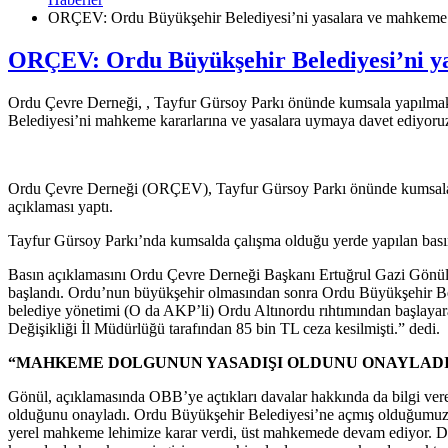
ORÇEV: Ordu Büyükşehir Belediyesi’ni yasalara ve mahkeme k
ORÇEV: Ordu Büyükşehir Belediyesi’ni y
Ordu Çevre Derneği, , Tayfur Gürsoy Parkı önünde kumsala yapılmak i
Belediyesi’ni mahkeme kararlarına ve yasalara uymaya davet ediyoruz
Ordu Çevre Derneği (ORÇEV), Tayfur Gürsoy Parkı önünde kumsala ya
açıklaması yaptı.
Tayfur Gürsoy Parkı’nda kumsalda çalışma olduğu yerde yapılan basın a
Basın açıklamasını Ordu Çevre Derneği Başkanı Ertuğrul Gazi Gönül y
başlandı. Ordu’nun büyükşehir olmasından sonra Ordu Büyükşehir Bele
belediye yönetimi (O da AKP’li) Ordu Altınordu rıhtımından başlayar
Değişikliği İl Müdürlüğü tarafından 85 bin TL ceza kesilmişti.” dedi.
“MAHKEME DOLGUNUN YASADIŞI OLDUNU ONAYLADI
Gönül, açıklamasında OBB’ye açtıkları davalar hakkında da bilgi ver
olduğunu onayladı. Ordu Büyükşehir Belediyesi’ne açmış olduğumuz yedi
yerel mahkeme lehimize karar verdi, üst mahkemede devam ediyor. Diğe