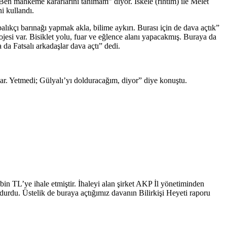
Ben mahkeme kararlarını tanımam” diyor. İskele (rıhtım) ile Melet
i kullandı.
kçı barınağı yapmak akla, bilime aykırı. Burası için de dava açtık”
esi var. Bisiklet yolu, fuar ve eğlence alanı yapacakmış. Buraya da
da Fatsalı arkadaşlar dava açtı” dedi.
var. Yetmedi; Gülyalı’yı dolduracağım, diyor” diye konuştu.
in TL’ye ihale etmiştir. İhaleyi alan şirket AKP İl yönetiminden
rdu. Üstelik de buraya açtığımız davanın Bilirkişi Heyeti raporu