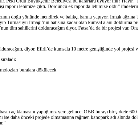
edir. Peki Ordu Büyükşehir Belediyesi bu kararlara uyuyor mu? Hayır. “
işi raporu lehimize çıktı. Dördüncü ek rapor da lehimize oldu” ifadelerin
nın doğu yönünde mendirek ve balıkçı barına yapıyor. Irmak ağzına balı
p Turnasuyu Irmağı’nın batısına kadar olan kumsal alanı doldurma proj
n tüm sahillerini dolduracağım diyor. Fatsa’da da bir projesi var. Ona 
lduracağım, diyor. Efirli’de kumsala 10 metre genişliğinde yol projesi 
sıraladı:
t molozları buralara dökülecek.
sın açıklamasını yaptığımız yere gelince; OBB burayı bir şirkete 600 b
 ise daha önceki projede olmamasına rağmen kanopark adı altında doldu
r.”