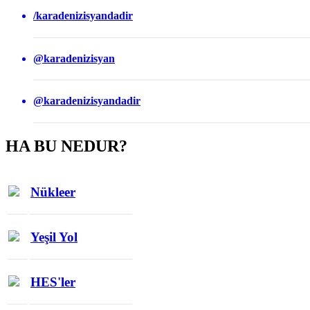
/karadenizisyandadir
@karadenizisyan
@karadenizisyandadir
HA BU NEDUR?
Nükleer
Yeşil Yol
HES'ler