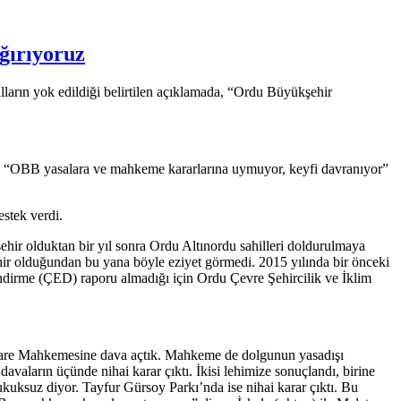
ğırıyoruz
ların yok edildiği belirtilen açıklamada, “Ordu Büyükşehir
k, “OBB yasalara ve mahkeme kararlarına uymuyor, keyfi davranıyor”
estek verdi.
ir olduktan bir yıl sonra Ordu Altınordu sahilleri doldurulmaya
ir olduğundan bu yana böyle eziyet görmedi. 2015 yılında bir önceki
ndirme (ÇED) raporu almadığı için Ordu Çevre Şehircilik ve İklim
 İdare Mahkemesine dava açtık. Mahkeme de dolgunun yasadışı
aların üçünde nihai karar çıktı. İkisi lehimize sonuçlandı, birine
kuksuz diyor. Tayfur Gürsoy Parkı’nda ise nihai karar çıktı. Bu