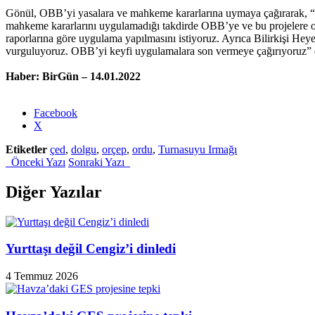
Gönül, OBB’yi yasalara ve mahkeme kararlarına uymaya çağırarak, 
mahkeme kararlarını uygulamadığı takdirde OBB’ye ve bu projelere ona
raporlarına göre uygulama yapılmasını istiyoruz. Ayrıca Bilirkişi He
vurguluyoruz. OBB’yi keyfi uygulamalara son vermeye çağırıyoruz” 
Haber: BirGün – 14.01.2022
Share
Facebook
the
X
post
Etiketler
çed
,
dolgu
,
orçep
,
ordu
,
Turnasuyu Irmağı
"ORÇEV:
Önceki Yazı
Sonraki Yazı
Ordu
Büyükşehir
Belediyesi’ni
Diğer Yazılar
yasalara
ve
mahkeme
kararlarına
Yurttaşı değil Cengiz’i dinledi
uymaya
çağırıyoruz"
4 Temmuz 2026