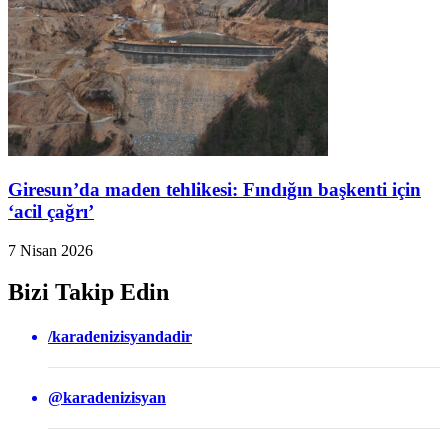
Giresun’da maden tehlikesi: Fındığın başkenti için
‘acil çağrı’
7 Nisan 2026
Bizi Takip Edin
/karadenizisyandadir
@karadenizisyan