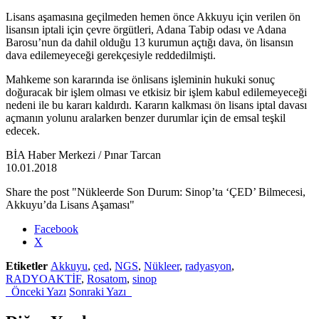
Lisans aşamasına geçilmeden hemen önce Akkuyu için verilen ön
lisansın iptali için çevre örgütleri, Adana Tabip odası ve Adana
Barosu’nun da dahil olduğu 13 kurumun açtığı dava, ön lisansın
dava edilemeyeceği gerekçesiyle reddedilmişti.
Mahkeme son kararında ise önlisans işleminin hukuki sonuç
doğuracak bir işlem olması ve etkisiz bir işlem kabul edilemeyeceği
nedeni ile bu kararı kaldırdı. Kararın kalkması ön lisans iptal davası
açmanın yolunu aralarken benzer durumlar için de emsal teşkil
edecek.
BİA Haber Merkezi / Pınar Tarcan
10.01.2018
Share the post "Nükleerde Son Durum: Sinop’ta ‘ÇED’ Bilmecesi,
Akkuyu’da Lisans Aşaması"
Facebook
X
Etiketler
Akkuyu
,
çed
,
NGS
,
Nükleer
,
radyasyon
,
RADYOAKTİF
,
Rosatom
,
sinop
Önceki Yazı
Sonraki Yazı