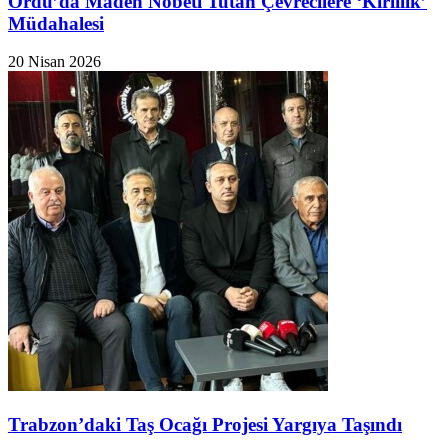
Ordu’da Maden Nöbeti Tutan Çevrecilere ‘Kirlilik’
Müdahalesi
20 Nisan 2026
Trabzon’daki Taş Ocağı Projesi Yargıya Taşındı