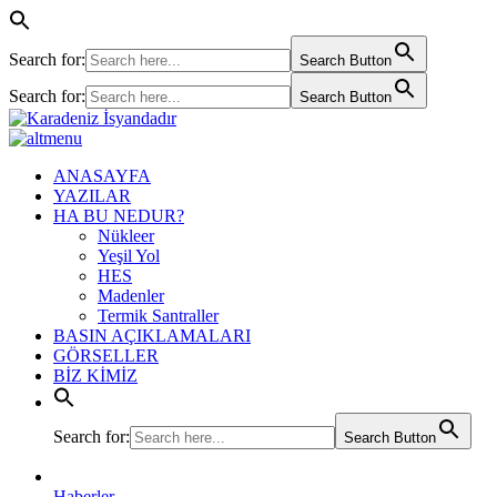
Search for:
Search Button
Search for:
Search Button
ANASAYFA
YAZILAR
HA BU NEDUR?
Nükleer
Yeşil Yol
HES
Madenler
Termik Santraller
BASIN AÇIKLAMALARI
GÖRSELLER
BİZ KİMİZ
Search for:
Search Button
Haberler