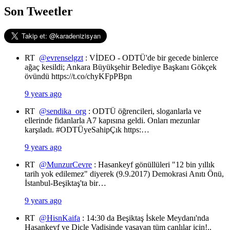
Son Tweetler
RT
@evrenselgzt
: VİDEO - ODTÜ'de bir gecede binlerce
ağaç kesildi; Ankara Büyükşehir Belediye Başkanı Gökçek
övündü https://t.co/chyKFpPBpn
9 years ago
RT
@sendika_org
: ODTÜ öğrencileri, sloganlarla ve
ellerinde fidanlarla A7 kapısına geldi. Onları mezunlar
karşıladı. #ODTÜyeSahipÇık https:…
9 years ago
RT
@MunzurCevre
: Hasankeyf gönüllüleri "12 bin yıllık
tarih yok edilemez" diyerek (9.9.2017) Demokrasi Anıtı Önü,
İstanbul-Beşiktaş'ta bir…
9 years ago
RT
@HisnKaifa
: 14:30 da Beşiktaş İskele Meydanı'nda
Hasankeyf ve Dicle Vadisinde yaşayan tüm canlılar için!..