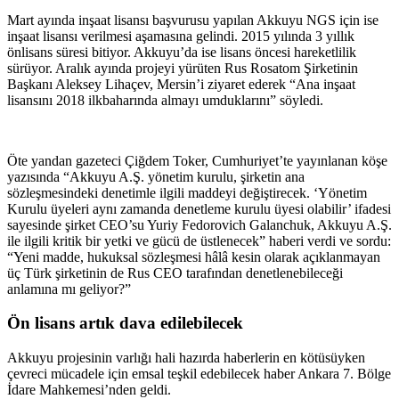
Mart ayında inşaat lisansı başvurusu yapılan Akkuyu NGS için ise
inşaat lisansı verilmesi aşamasına gelindi. 2015 yılında 3 yıllık
önlisans süresi bitiyor. Akkuyu’da ise lisans öncesi hareketlilik
sürüyor. Aralık ayında projeyi yürüten Rus Rosatom Şirketinin
Başkanı Aleksey Lihaçev, Mersin’i ziyaret ederek “Ana inşaat
lisansını 2018 ilkbaharında almayı umduklarını” söyledi.
Öte yandan gazeteci Çiğdem Toker, Cumhuriyet’te yayınlanan köşe
yazısında “Akkuyu A.Ş. yönetim kurulu, şirketin ana
sözleşmesindeki denetimle ilgili maddeyi değiştirecek. ‘Yönetim
Kurulu üyeleri aynı zamanda denetleme kurulu üyesi olabilir’ ifadesi
sayesinde şirket CEO’su Yuriy Fedorovich Galanchuk, Akkuyu A.Ş.
ile ilgili kritik bir yetki ve gücü de üstlenecek” haberi verdi ve sordu:
“Yeni madde, hukuksal sözleşmesi hâlâ kesin olarak açıklanmayan
üç Türk şirketinin de Rus CEO tarafından denetlenebileceği
anlamına mı geliyor?”
Ön lisans artık dava edilebilecek
Akkuyu projesinin varlığı hali hazırda haberlerin en kötüsüyken
çevreci mücadele için emsal teşkil edebilecek haber Ankara 7. Bölge
İdare Mahkemesi’nden geldi.