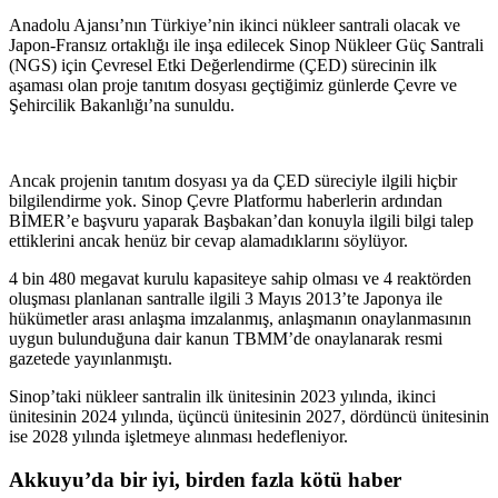
Anadolu Ajansı’nın Türkiye’nin ikinci nükleer santrali olacak ve
Japon-Fransız ortaklığı ile inşa edilecek Sinop Nükleer Güç Santrali
(NGS) için Çevresel Etki Değerlendirme (ÇED) sürecinin ilk
aşaması olan proje tanıtım dosyası geçtiğimiz günlerde Çevre ve
Şehircilik Bakanlığı’na sunuldu.
Ancak projenin tanıtım dosyası ya da ÇED süreciyle ilgili hiçbir
bilgilendirme yok. Sinop Çevre Platformu haberlerin ardından
BİMER’e başvuru yaparak Başbakan’dan konuyla ilgili bilgi talep
ettiklerini ancak henüz bir cevap alamadıklarını söylüyor.
4 bin 480 megavat kurulu kapasiteye sahip olması ve 4 reaktörden
oluşması planlanan santralle ilgili 3 Mayıs 2013’te Japonya ile
hükümetler arası anlaşma imzalanmış, anlaşmanın onaylanmasının
uygun bulunduğuna dair kanun TBMM’de onaylanarak resmi
gazetede yayınlanmıştı.
Sinop’taki nükleer santralin ilk ünitesinin 2023 yılında, ikinci
ünitesinin 2024 yılında, üçüncü ünitesinin 2027, dördüncü ünitesinin
ise 2028 yılında işletmeye alınması hedefleniyor.
Akkuyu’da bir iyi, birden fazla kötü haber