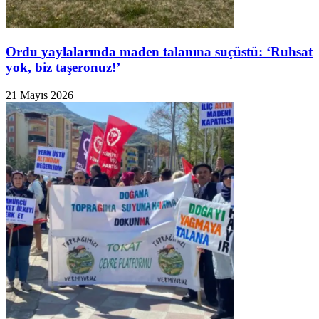
Ordu yaylalarında maden talanına suçüstü: ‘Ruhsat
yok, biz taşeronuz!’
21 Mayıs 2026