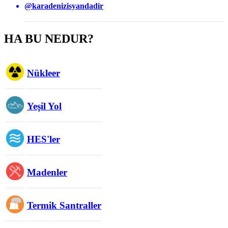
@karadenizisyandadir
HA BU NEDUR?
Nükleer
Yeşil Yol
HES'ler
Madenler
Termik Santraller