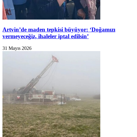
Artvin’de maden tepkisi büyüyor: ‘Doğamızı
vermeyeceğiz, ihaleler iptal edilsin’
31 Mayıs 2026