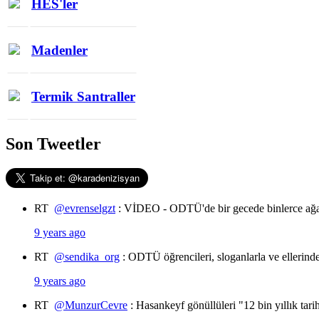
HES'ler
Madenler
Termik Santraller
Son Tweetler
RT
@evrenselgzt
: VİDEO - ODTÜ'de bir gecede binlerce ağa
9 years ago
RT
@sendika_org
: ODTÜ öğrencileri, sloganlarla ve ellerin
9 years ago
RT
@MunzurCevre
: Hasankeyf gönüllüleri "12 bin yıllık tar