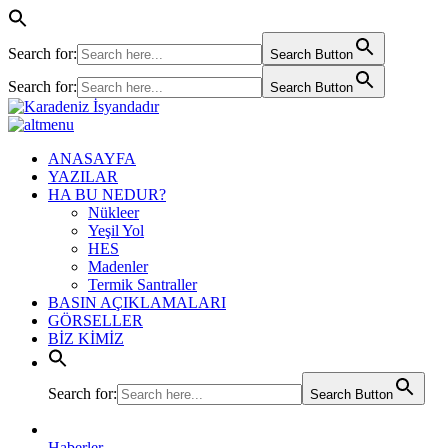
Search for:
Search Button
Search for:
Search Button
ANASAYFA
YAZILAR
HA BU NEDUR?
Nükleer
Yeşil Yol
HES
Madenler
Termik Santraller
BASIN AÇIKLAMALARI
GÖRSELLER
BİZ KİMİZ
Search for:
Search Button
Haberler