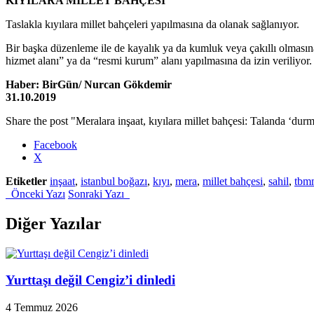
KIYILARA MİLLET BAHÇESİ
Taslakla kıyılara millet bahçeleri yapılmasına da olanak sağlanıyor.
Bir başka düzenleme ile de kayalık ya da kumluk veya çakıllı olmasına
hizmet alanı” ya da “resmi kurum” alanı yapılmasına da izin veriliyor.
Haber: BirGün/ Nurcan Gökdemir
31.10.2019
Share the post "Meralara inşaat, kıyılara millet bahçesi: Talanda ‘dur
Facebook
X
Etiketler
inşaat
,
istanbul boğazı
,
kıyı
,
mera
,
millet bahçesi
,
sahil
,
tbm
Önceki Yazı
Sonraki Yazı
Diğer Yazılar
Yurttaşı değil Cengiz’i dinledi
4 Temmuz 2026