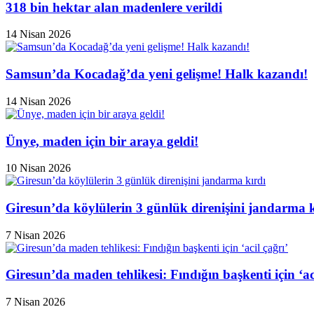
318 bin hektar alan madenlere verildi
14 Nisan 2026
Samsun’da Kocadağ’da yeni gelişme! Halk kazandı!
14 Nisan 2026
Ünye, maden için bir araya geldi!
10 Nisan 2026
Giresun’da köylülerin 3 günlük direnişini jandarma k
7 Nisan 2026
Giresun’da maden tehlikesi: Fındığın başkenti için ‘aci
7 Nisan 2026