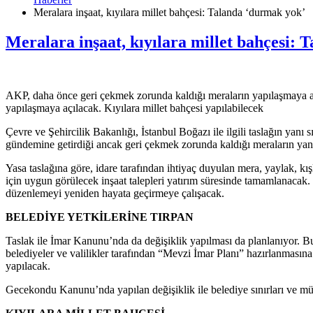
Meralara inşaat, kıyılara millet bahçesi: Talanda ‘durmak yok’
Meralara inşaat, kıyılara millet bahçesi:
AKP, daha önce geri çekmek zorunda kaldığı meraların yapılaşmaya açı
yapılaşmaya açılacak. Kıyılara millet bahçesi yapılabilecek
Çevre ve Şehircilik Bakanlığı, İstanbul Boğazı ile ilgili taslağın ya
gündemine getirdiği ancak geri çekmek zorunda kaldığı meraların yanı
Yasa taslağına göre, idare tarafından ihtiyaç duyulan mera, yaylak, k
için uygun görülecek inşaat talepleri yatırım süresinde tamamlanac
düzenlemeyi yeniden hayata geçirmeye çalışacak.
BELEDİYE YETKİLERİNE TIRPAN
Taslak ile İmar Kanunu’nda da değişiklik yapılması da planlanıyor. B
belediyeler ve valilikler tarafından “Mevzi İmar Planı” hazırlanmasın
yapılacak.
Gecekondu Kanunu’nda yapılan değişiklik ile belediye sınırları ve müc