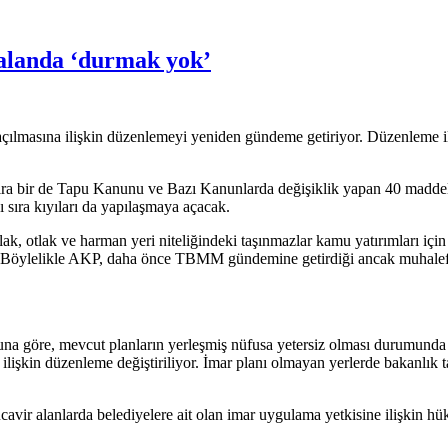
 Talanda ‘durmak yok’
lmasına ilişkin düzenlemeyi yeniden gündeme getiriyor. Düzenleme ile m
nı sıra bir de Tapu Kanunu ve Bazı Kanunlarda değişiklik yapan 40 madd
 sıra kıyıları da yapılaşmaya açacak.
ışlak, otlak ve harman yeri niteliğindeki taşınmazlar kamu yatırımları i
ak. Böylelikle AKP, daha önce TBMM gündemine getirdiği ancak muhalef
una göre, mevcut planların yerleşmiş nüfusa yetersiz olması durumunda 
a ilişkin düzenleme değiştiriliyor. İmar planı olmayan yerlerde bakanlık
avir alanlarda belediyelere ait olan imar uygulama yetkisine ilişkin hü