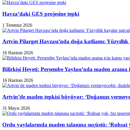
Havza’daki GES projesine tepki
1 Temmuz 2026
Artvin Pilarget Havzası’nda doğa katliamı: Yüzyıllık
16 Haziran 2026
Bilirkişi Heyeti: Perşembe Yaylası’nda maden arama 
16 Haziran 2026
Artvin’de maden tepkisi büyüyor: ‘Doğamızı vermeyeceğ
31 Mayıs 2026
Ordu yaylalarında maden talanına suçüstü: ‘Ruhsat y