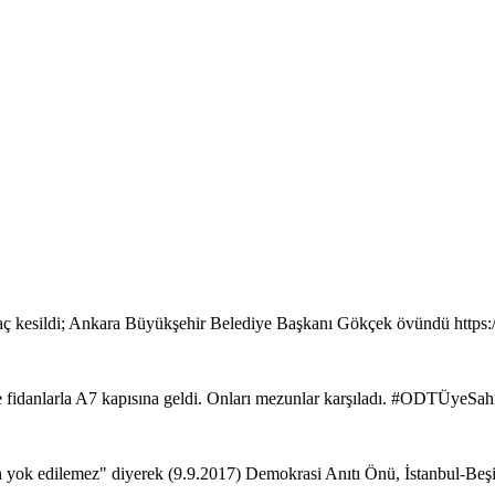
ç kesildi; Ankara Büyükşehir Belediye Başkanı Gökçek övündü https
de fidanlarla A7 kapısına geldi. Onları mezunlar karşıladı. #ODTÜyeSa
ih yok edilemez" diyerek (9.9.2017) Demokrasi Anıtı Önü, İstanbul-Beş