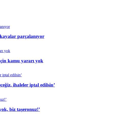
 kayalar parçalanıyor
için kamu yararı yok
iz, ihaleler iptal edilsin’
ok, biz taşeronuz!’