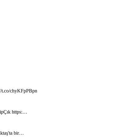
://t.co/chyKFpPBpn
hipÇık https:…
iktaş'ta bir…