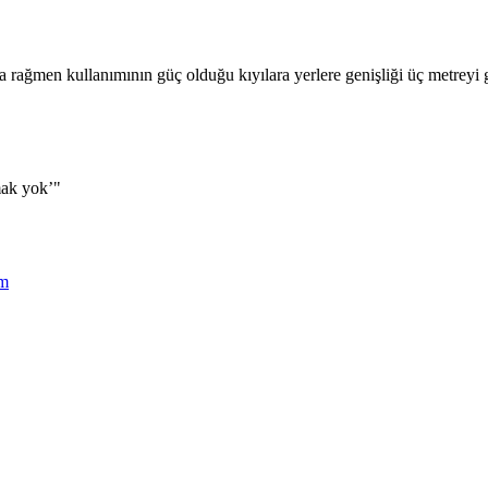
 rağmen kullanımının güç olduğu kıyılara yerlere genişliği üç metreyi g
mak yok’"
m