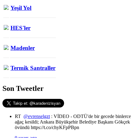
Yeşil Yol
HES'ler
Madenler
Termik Santraller
Son Tweetler
RT
@evrenselgzt
: VİDEO - ODTÜ'de bir gecede binlerce
ağaç kesildi; Ankara Büyükşehir Belediye Başkanı Gökçek
övündü https://t.co/chyKFpPBpn
9 years ago