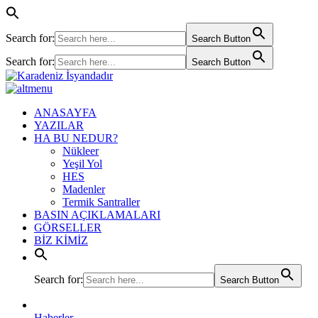
Search for:
Search Button
Search for:
Search Button
ANASAYFA
YAZILAR
HA BU NEDUR?
Nükleer
Yeşil Yol
HES
Madenler
Termik Santraller
BASIN AÇIKLAMALARI
GÖRSELLER
BİZ KİMİZ
Search for:
Search Button
Haberler