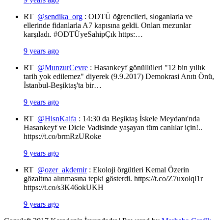
RT
@sendika_org
: ODTÜ öğrencileri, sloganlarla ve
ellerinde fidanlarla A7 kapısına geldi. Onları mezunlar
karşıladı. #ODTÜyeSahipÇık https:…
9 years ago
RT
@MunzurCevre
: Hasankeyf gönüllüleri "12 bin yıllık
tarih yok edilemez" diyerek (9.9.2017) Demokrasi Anıtı Önü,
İstanbul-Beşiktaş'ta bir…
9 years ago
RT
@HisnKaifa
: 14:30 da Beşiktaş İskele Meydanı'nda
Hasankeyf ve Dicle Vadisinde yaşayan tüm canlılar için!..
https://t.co/brmRzURoke
9 years ago
RT
@ozer_akdemir
: Ekoloji örgütleri Kemal Özerin
gözaltına alınmasına tepki gösterdi. https://t.co/Z7uxolql1r
https://t.co/s3K46okUKH
9 years ago