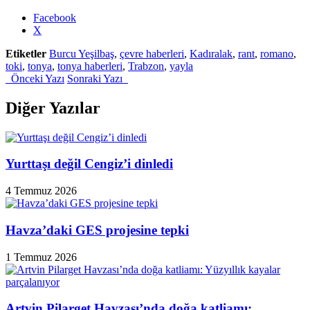
Share
Facebook
the
X
post
Etiketler
Burcu Yeşilbaş
,
çevre haberleri
,
Kadıralak
,
rant
,
romano
,
"Klibe
toki
,
tonya
,
tonya haberleri
,
Trabzon
,
yayla
yansıyan
Önceki Yazı
Sonraki Yazı
isyan
“Kadıralak
Halkındır!”"
Diğer Yazılar
Yurttaşı değil Cengiz’i dinledi
4 Temmuz 2026
Havza’daki GES projesine tepki
1 Temmuz 2026
Artvin Pilarget Havzası’nda doğa katliamı: