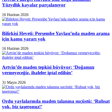
Yüzyıllık kayalar parçalanıyor
16 Haziran 2026
Bilirkişi Heyeti: Perşembe Yaylası’nda maden arama
için kamu yararı yok
16 Haziran 2026
Artvin’de maden tepkisi büyüyor: ‘Doğamızı
vermeyeceğiz, ihaleler iptal edilsin’
31 Mayıs 2026
Ordu yaylalarında maden talanına suçüstü: ‘Ruhsat
yok, biz taşeronuz!’