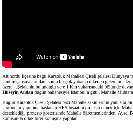
Altınordu İlçesine bağlı Karaoluk Mahallesi Çiseli şelalesi Dünyaya t
tanıtım çalışmalarından sonra bir çok yabancı ülkeden gelen turistler
üzere…Şelalenin bulunduğu yere 1 Km yukarısındaki bölümde devam ed
Hüseyin Arslan
düğün bahanesiyle İstanbul’a gitti.. Mahalle Muhtarı
Bugün Karaoluk Çiseli Şelalesi bazı Mahalle sakinlerinin yanı sıra bi
tarafından yapımına başlanan HES inşaatını protesto etmek için Mahalle
desteklediği protesto gösterisinde Mahalle öğretmenlerinden Aysel B
konusunda ortak birer konuşma yaptılar.