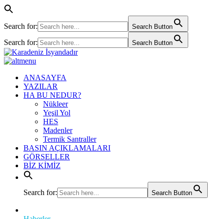
Search for:
Search Button
Search for:
Search Button
ANASAYFA
YAZILAR
HA BU NEDUR?
Nükleer
Yeşil Yol
HES
Madenler
Termik Santraller
BASIN AÇIKLAMALARI
GÖRSELLER
BİZ KİMİZ
Search for:
Search Button
Haberler