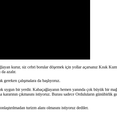
ğlayan kurur, siz cebri borular döşemek için yollar açarsanız Kısık Ku
da azalır.
rak gereken çalışmalara da başlıyoruz.
n çok uygun bir yerdir. Kabaçağlayanın hemen yanında çok büyük bir mağa
a kararının çıkmasını istiyoruz. Burası sadece Orduluların günübirlik geld
laştırılmadan turizm alanı olmasını istiyoruz dediler.