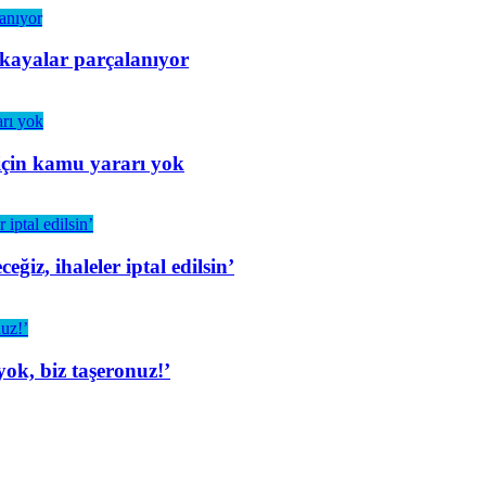
 kayalar parçalanıyor
için kamu yararı yok
iz, ihaleler iptal edilsin’
ok, biz taşeronuz!’