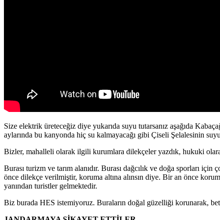
Size elektrik üreteceğiz diye yukarıda suyu tutarsanız aşağıda Kabaça
aylarında bu kanyonda hiç su kalmayacağı gibi Çiseli Şelalesinin suyu 
Bizler, mahalleli olarak ilgili kurumlara dilekçeler yazdık, hukuki ola
Burası turizm ve tarım alanıdır. Burası dağcılık ve doğa sporları içi
önce dilekçe verilmiştir, koruma altına alınsın diye. Bir an önce korum
yanından turistler gelmektedir.
Biz burada HES istemiyoruz. Buraların doğal güzelliği korunarak, beton
JANDARMAYA ŞİKAYET ETTİLER..