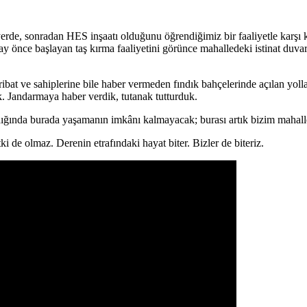
yerde, sonradan HES inşaatı olduğunu öğrendiğimiz bir faaliyetle karşı 
önce başlayan taş kırma faaliyetini görünce mahalledeki istinat duvarlar
ibat ve sahiplerine bile haber vermeden fındık bahçelerinde açılan yoll
k. Jandarmaya haber verdik, tutanak tutturduk.
adığında burada yaşamanın imkânı kalmayacak; burası artık bizim mahall
i de olmaz. Derenin etrafındaki hayat biter. Bizler de biteriz.