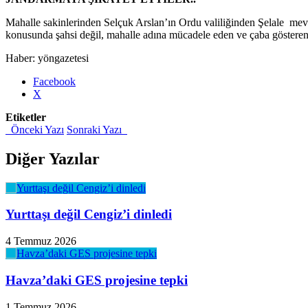
Mahalle sakinlerinden Selçuk Arslan’ın Ordu valiliğinden Şelale mev
konusunda şahsi değil, mahalle adına mücadele eden ve çaba gösteren 
Haber: yöngazetesi
Share
Facebook
the
X
post
Etiketler
"Karaoluk
Önceki Yazı
Sonraki Yazı
halkı
Çiseli
Şelalesi
Diğer Yazılar
için
ayaklandı.."
Yurttaşı değil Cengiz’i dinledi
4 Temmuz 2026
Havza’daki GES projesine tepki
1 Temmuz 2026