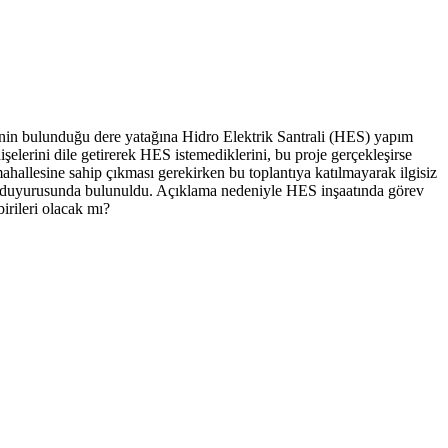
lenin bulunduğu dere yatağına Hidro Elektrik Santrali (HES) yapım
şelerini dile getirerek HES istemediklerini, bu proje gerçekleşirse
mahallesine sahip çıkması gerekirken bu toplantıya katılmayarak ilgisiz
 suç duyurusunda bulunuldu. Açıklama nedeniyle HES inşaatında görev
irileri olacak mı?