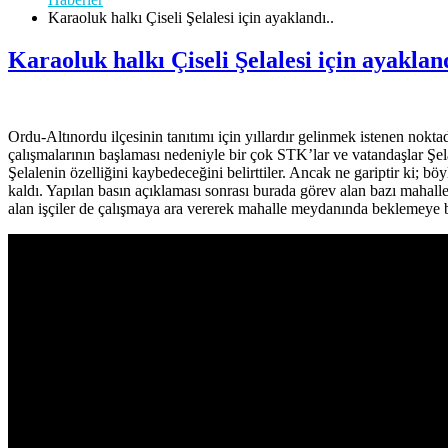
Karaoluk halkı Çiseli Şelalesi için ayaklandı..
Karaoluk halkı Çiseli Şelalesi için ayakland
Ordu-Altınordu ilçesinin tanıtımı için yıllardır gelinmek istenen no
çalışmalarının başlaması nedeniyle bir çok STK’lar ve vatandaşlar Şelal
Şelalenin özelliğini kaybedeceğini belirttiler. Ancak ne gariptir ki; b
kaldı. Yapılan basın açıklaması sonrası burada görev alan bazı mahal
alan işçiler de çalışmaya ara vererek mahalle meydanında beklemeye ba