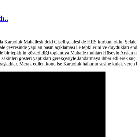
ı..
ktada Karaoluk Mahallesindeki Çiseli şelalesi de HES kurbanı oldu. Şela
e çevresinde yapılan basın açıklaması ile tepkilerini ve duydukları endi
öyle bir tepkinin gösterildiği toplantıya Mahalle muhtarı Hüseyin Arslan 
le sakinleri gösteri yaptıkları gerekçesiyle Jandarmaya ihbar edilerek
şladılar. Merak edilen konu ise Karaoluk halkının sesine kulak veren b