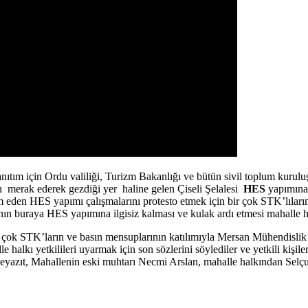
anıtım için Ordu valiliği, Turizm Bakanlığı ve bütün sivil toplum kurul
in merak ederek gezdiği yer haline gelen Çiseli Şelalesi
HES
yapımına 
en HES yapımı çalışmalarını protesto etmek için bir çok STK’lıların
nın buraya HES yapımına ilgisiz kalması ve kulak ardı etmesi mahalle h
r çok STK’ların ve basın mensuplarının katılımıyla Mersan Mühendislik 
 halkı yetkilileri uyarmak için son sözlerini söylediler ve yetkili kişil
eyazıt, Mahallenin eski muhtarı Necmi Arslan, mahalle halkından Selçu