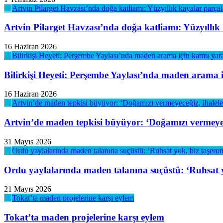
Artvin Pilarget Havzası’nda doğa katliamı: Yüzyıllık
16 Haziran 2026
Bilirkişi Heyeti: Perşembe Yaylası’nda maden arama 
16 Haziran 2026
Artvin’de maden tepkisi büyüyor: ‘Doğamızı vermeyeceğ
31 Mayıs 2026
Ordu yaylalarında maden talanına suçüstü: ‘Ruhsat y
21 Mayıs 2026
Tokat’ta maden projelerine karşı eylem