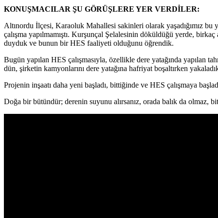
KONUŞMACILAR ŞU GÖRÜŞLERE YER VERDİLER:
Altınordu İlçesi, Karaoluk Mahallesi sakinleri olarak yaşadığımız bu 
çalışma yapılmamıştı. Kurşunçal Şelalesinin döküldüğü yerde, birkaç ay 
duyduk ve bunun bir HES faaliyeti olduğunu öğrendik.
Bugün yapılan HES çalışmasıyla, özellikle dere yatağında yapılan tahr
dün, şirketin kamyonlarını dere yatağına hafriyat boşaltırken yakaladı
Projenin inşaatı daha yeni başladı, bittiğinde ve HES çalışmaya başl
Doğa bir bütündür; derenin suyunu alırsanız, orada balık da olmaz, bitk