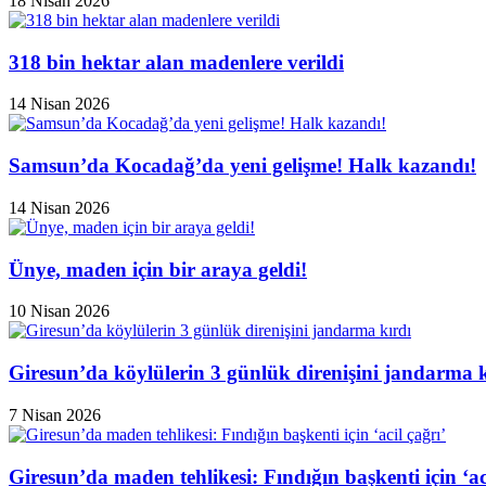
18 Nisan 2026
318 bin hektar alan madenlere verildi
14 Nisan 2026
Samsun’da Kocadağ’da yeni gelişme! Halk kazandı!
14 Nisan 2026
Ünye, maden için bir araya geldi!
10 Nisan 2026
Giresun’da köylülerin 3 günlük direnişini jandarma k
7 Nisan 2026
Giresun’da maden tehlikesi: Fındığın başkenti için ‘aci