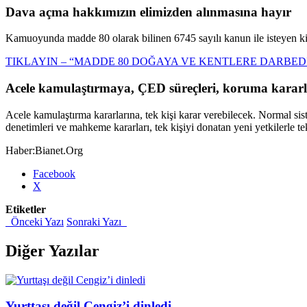
Dava açma hakkımızın elimizden alınmasına hayır
Kamuoyunda madde 80 olarak bilinen 6745 sayılı kanun ile isteyen ki
TIKLAYIN – “MADDE 80 DOĞAYA VE KENTLERE DARBED
Acele kamulaştırmaya, ÇED süreçleri, koruma kararl
Acele kamulaştırma kararlarına, tek kişi karar verebilecek. Normal sis
denetimleri ve mahkeme kararları, tek kişiyi donatan yeni yetkilerle t
Haber:Bianet.Org
Share
Facebook
the
X
post
Etiketler
"Karadeniz
Önceki Yazı
Sonraki Yazı
İsyandadır,
“Hayır”
Gerekçelerini
Diğer Yazılar
Açıkladı"
Yurttaşı değil Cengiz’i dinledi