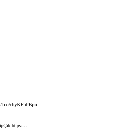
://t.co/chyKFpPBpn
hipÇık https:…