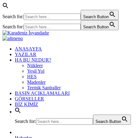
Search for:
Search Button
Search for:
Search Button
ANASAYFA
YAZILAR
HA BU NEDUR?
Nükleer
Yeşil Yol
HES
Madenler
Termik Santraller
BASIN AÇIKLAMALARI
GÖRSELLER
BİZ KİMİZ
Search for:
Search Button
Haberler