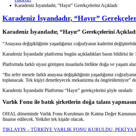
Karadeniz İsyandadır, “Hayır” Gerekçelerini Açıkladı
Karadeniz İsyandadır, “Hayır” Gerekçeler
Karadeniz İsyandadır, “Hayır” Gerekçelerini Açıklad
“Anayasa değişikliğinin yaşadığımız coğrafyanın kaderini değiştirebil
Karadeniz İsyandadır platformu bugün açıkladıkları basın bildirisi i
Platformda farklı siyasi görüşten insanlarla birlikte doğa ve yaşam alan
“Bu sefer mesele farklı anayasa değişikliğinin yaşadığımız coğrafyanı
toplanacak. Tek kişiyi denetleyecek mekanizma da öngörülemiyor” de
Karadeniz İsyandadır Platformu “Hayır” gerekçelerini şöyle sıraladı:
Varlık Fonu ile batık şirketlerin doğa talanı yapması
OHAL döneminde Varlık Fonu Kurulması ile Katma Değer Kanununda De
finanse edilecek. Yetkiler tek kişide olacak.
TIKLAYIN – TÜRKİYE VARLIK FONU KURULDU, PEKİ YA 