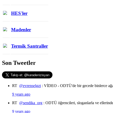
HES'ler
Madenler
Termik Santraller
Son Tweetler
RT
@evrenselgzt
: VİDEO - ODTÜ'de bir gecede binlerce ağa
9 years ago
RT
@sendika_org
: ODTÜ öğrencileri, sloganlarla ve ellerin
9 years ago