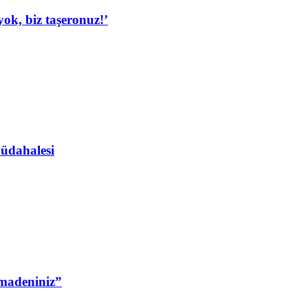
ok, biz taşeronuz!’
Müdahalesi
 madeniniz”