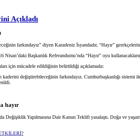
ini Açıkladı
ı
eceğinin farkındayız” diyen Karadeniz İsyandadır, “Hayır” gerekçelerini
le 16 Nisan’daki Başkanlık Referandumu’nda “Hayır” oyu kullanacakların
ları için mücadele edildiğinin belirtildiği açıklamada:
n kaderini değiştirebileceğinin farkındayız. Cumhurbaşkanlığı sistemi i
nildi.
na hayır
ğişiklik Yapılmasına Dair Kanun Teklifi yasalaştı. Doğa ve yaşam ala
ETKİLERİ?