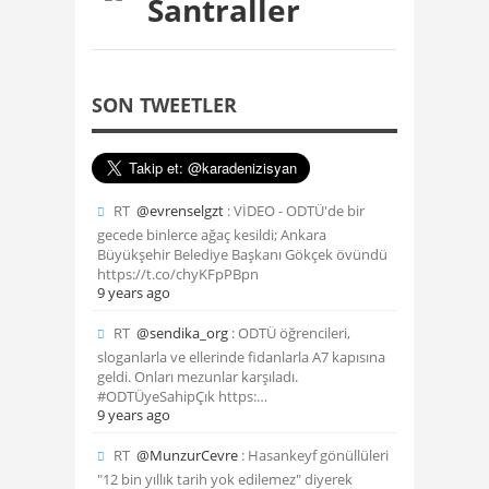
Santraller
SON TWEETLER
RT
@evrenselgzt
: VİDEO - ODTÜ'de bir
gecede binlerce ağaç kesildi; Ankara
Büyükşehir Belediye Başkanı Gökçek övündü
https://t.co/chyKFpPBpn
9 years ago
RT
@sendika_org
: ODTÜ öğrencileri,
sloganlarla ve ellerinde fidanlarla A7 kapısına
geldi. Onları mezunlar karşıladı.
#ODTÜyeSahipÇık https:…
9 years ago
RT
@MunzurCevre
: Hasankeyf gönüllüleri
"12 bin yıllık tarih yok edilemez" diyerek