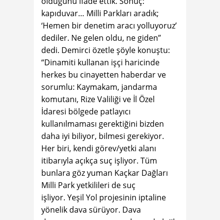
olduğunu ifade ettik. Sonuç:
kapıduvar… Milli Parkları aradık;
‘Hemen bir denetim aracı yolluyoruz’
dediler. Ne gelen oldu, ne giden”
dedi. Demirci özetle şöyle konuştu:
“Dinamiti kullanan işçi haricinde
herkes bu cinayetten haberdar ve
sorumlu: Kaymakam, jandarma
komutanı, Rize Valiliği ve İl Özel
İdaresi bölgede patlayıcı
kullanılmaması gerektiğini bizden
daha iyi biliyor, bilmesi gerekiyor.
Her biri, kendi görev/yetki alanı
itibarıyla açıkça suç işliyor. Tüm
bunlara göz yuman Kaçkar Dağları
Milli Park yetkilileri de suç
işliyor. Yeşil Yol projesinin iptaline
yönelik dava sürüyor. Dava