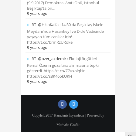
(9.9.2017) Demokrasi Anıtı Önü, İstanbul-
Beşiktaş'ta bir…
9 years ago
RT
@HisnKaifa
: 14:30 da Beşiktaş İskele
Meydanı'nda Hasankeyf ve Dicle Vadisinde
yaşayan tüm canlılar için!..
https://t.co/brmRzURoke
9 years ago
RT
@ozer_akdemir
: Ekoloji örgütleri
Kemal Özerin gözaltına alınmasına tepki
gösterdi. https://t.co/Z7uxolql1r
https://t.co/s3K46okUKH
9 years ago
Copyleft 2017 Karadeniz İsyandadır | Powered by
Merhaba Grafik
Search Butto
Search