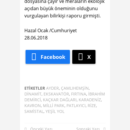
dosyasına çayır ve meraların ekolojik
açıdan büyük öneminin olduğunu
vurgulayan bilirkişi raporu girmişti.
Hazal Ocak /Cumhuriyet
28.06.2018
Facebook
X
ETIKETLER
AYDER
,
ÇAMLIHEMŞIN
,
DINAMIT
,
EKSKAVATÖR
,
FIRTINA
,
İBRAHIM
DEMIRCI
,
KAÇKAR DAĞLARI
,
KARADENİZ
,
KAVRON
,
MILLI PARK
,
PATLAYICI
,
RIZE
,
SAMISTAL
,
YEŞIL YOL
Önceki Yazı
Sonraki Yazı