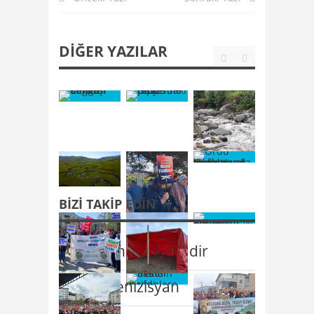
DIĞER YAZILAR
BIZI TAKIP EDIN
/karadenizisyandadir
@karadenizisyan