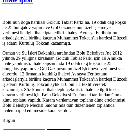
Bolu’nun doğa harikası Gölcük Tabiat Parkı’na, 19 odalı dağ köşkü
ile 25 bungalov yapımı ve Göl Gazinosunun özel işletmeye
verilmesi ile ilgili ihale iptal edildi. İhaleyi Avrasya Feribotu’nu
arkadaşlarıyla birlikte kaçıran Muhammet Tokcan’ın kardeşi Düzceli
iş adamı Kurtuluş Tokcan kazanmıştı.
Orman ve Su İşleri Bakanlığı tarafından Bolu Belediyesi’ne 2012
yılında 29 yıllığına kiralanan Gölcük Tabiat Parkı için 19 Aralıkta
ihale yapılmıştı. İhale kapsamında 19 odalı dağ köşkü ile 25
bungalov yapımı ve Göl Gazinosunun özel işletmeye verilmesi yer
alıyordu. 12 firmanın katıldığı ihaleyi Avrasya Feribotunu
arkadaşlarıyla birlikte kaçıran Muhammet Tokcan’ın kardeşi Düzceli
iş adamı Kurtuluş Tokcan aylık 116 bin TL teklif vererek
kazanmıştı. Söz konusu ihale tepki çekmişti. İhale ile ilgili kesin
kararın verilmesi için Bolu Belediyesi Encümeni tarafından Cuma
günü toplantı yapıldı. Karara varılamayan toplantı düne ertelenmişti.
Bolu Belediye Meclisi Salonu’nda dün düzenlenen toplantıda
ihalenin iptal edilmesine karar verildi.
Birgün