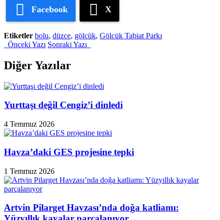
Facebook
X
Etiketler
bolu
,
düzce
,
gölcük
,
Gölcük Tabiat Parkı
Önceki Yazı
Sonraki Yazı
Diğer Yazılar
Yurttaşı değil Cengiz’i dinledi
4 Temmuz 2026
Havza’daki GES projesine tepki
1 Temmuz 2026
Artvin Pilarget Havzası’nda doğa katliamı:
Yüzyıllık kayalar parçalanıyor