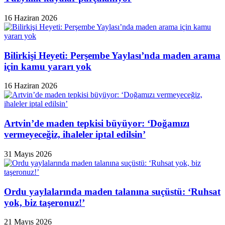
16 Haziran 2026
Bilirkişi Heyeti: Perşembe Yaylası’nda maden arama
için kamu yararı yok
16 Haziran 2026
Artvin’de maden tepkisi büyüyor: ‘Doğamızı
vermeyeceğiz, ihaleler iptal edilsin’
31 Mayıs 2026
Ordu yaylalarında maden talanına suçüstü: ‘Ruhsat
yok, biz taşeronuz!’
21 Mayıs 2026