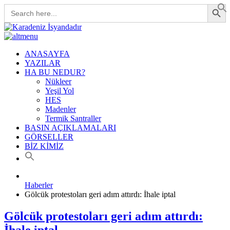
Search Button
Search
for:
ANASAYFA
YAZILAR
HA BU NEDUR?
Nükleer
Yeşil Yol
HES
Madenler
Termik Santraller
BASIN AÇIKLAMALARI
GÖRSELLER
BİZ KİMİZ
Haberler
Gölcük protestoları geri adım attırdı: İhale iptal
Gölcük protestoları geri adım attırdı:
İhale iptal