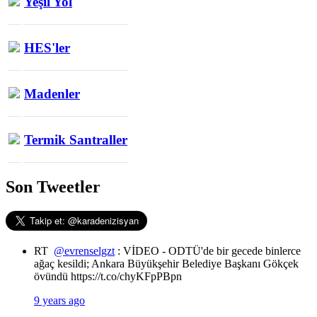
Yeşil Yol
HES'ler
Madenler
Termik Santraller
Son Tweetler
RT
@evrenselgzt
: VİDEO - ODTÜ'de bir gecede binlerce
ağaç kesildi; Ankara Büyükşehir Belediye Başkanı Gökçek
övündü https://t.co/chyKFpPBpn
9 years ago