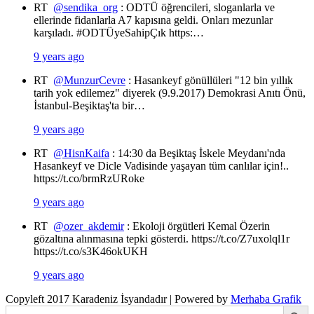
RT
@sendika_org
: ODTÜ öğrencileri, sloganlarla ve
ellerinde fidanlarla A7 kapısına geldi. Onları mezunlar
karşıladı. #ODTÜyeSahipÇık https:…
9 years ago
RT
@MunzurCevre
: Hasankeyf gönüllüleri "12 bin yıllık
tarih yok edilemez" diyerek (9.9.2017) Demokrasi Anıtı Önü,
İstanbul-Beşiktaş'ta bir…
9 years ago
RT
@HisnKaifa
: 14:30 da Beşiktaş İskele Meydanı'nda
Hasankeyf ve Dicle Vadisinde yaşayan tüm canlılar için!..
https://t.co/brmRzURoke
9 years ago
RT
@ozer_akdemir
: Ekoloji örgütleri Kemal Özerin
gözaltına alınmasına tepki gösterdi. https://t.co/Z7uxolql1r
https://t.co/s3K46okUKH
9 years ago
Copyleft 2017 Karadeniz İsyandadır | Powered by
Merhaba Grafik
Search Button
Search