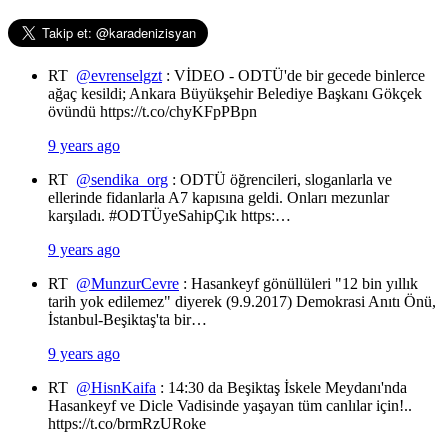
RT
@evrenselgzt
: VİDEO - ODTÜ'de bir gecede binlerce
ağaç kesildi; Ankara Büyükşehir Belediye Başkanı Gökçek
övündü https://t.co/chyKFpPBpn
9 years ago
RT
@sendika_org
: ODTÜ öğrencileri, sloganlarla ve
ellerinde fidanlarla A7 kapısına geldi. Onları mezunlar
karşıladı. #ODTÜyeSahipÇık https:…
9 years ago
RT
@MunzurCevre
: Hasankeyf gönüllüleri "12 bin yıllık
tarih yok edilemez" diyerek (9.9.2017) Demokrasi Anıtı Önü,
İstanbul-Beşiktaş'ta bir…
9 years ago
RT
@HisnKaifa
: 14:30 da Beşiktaş İskele Meydanı'nda
Hasankeyf ve Dicle Vadisinde yaşayan tüm canlılar için!..
https://t.co/brmRzURoke