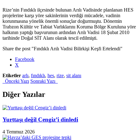
Rize’nin Fındıklı ilçesinde bulunan Arılı Vadisinde planlanan HES
projelerine karşı yöre sakinlerinin verdiği mücadele, vadinin
korunmasına yönelik önemli sonuçlar doğurmuştu. Dönemin
Trabzon Kültür ve Tabiat Varlıklarını Koruma Bölge Kuruluna yöre
halkının yaptığı başvurunun ardından Arılı Vadisi 18 Şubat 2010
tarihinde Doğal SİT Alanı olarak tescil edilmişti.
Share the post "Fındıklı Arılı Vadisi Bilirkişi Keşfi Ertelendi"
Facebook
X
Etiketler
arlı
,
fındıklı
,
hes
,
rize
,
sit alanı
Önceki Yazı
Sonraki Yazı
Diğer Yazılar
Yurttaşı değil Cengiz’i dinledi
4 Temmuz 2026