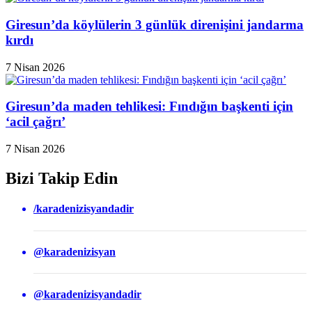
Giresun’da köylülerin 3 günlük direnişini jandarma
kırdı
7 Nisan 2026
Giresun’da maden tehlikesi: Fındığın başkenti için
‘acil çağrı’
7 Nisan 2026
Bizi Takip Edin
/karadenizisyandadir
@karadenizisyan
@karadenizisyandadir