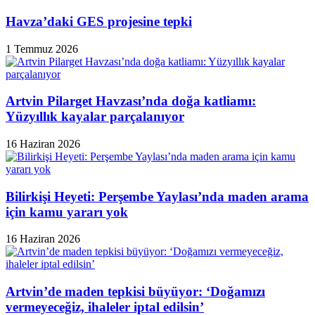
Havza’daki GES projesine tepki
1 Temmuz 2026
Artvin Pilarget Havzası’nda doğa katliamı:
Yüzyıllık kayalar parçalanıyor
16 Haziran 2026
Bilirkişi Heyeti: Perşembe Yaylası’nda maden arama
için kamu yararı yok
16 Haziran 2026
Artvin’de maden tepkisi büyüyor: ‘Doğamızı
vermeyeceğiz, ihaleler iptal edilsin’