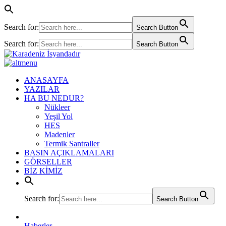
Search for:
Search Button
Search for:
Search Button
ANASAYFA
YAZILAR
HA BU NEDUR?
Nükleer
Yeşil Yol
HES
Madenler
Termik Santraller
BASIN AÇIKLAMALARI
GÖRSELLER
BİZ KİMİZ
Search for:
Search Button
Haberler