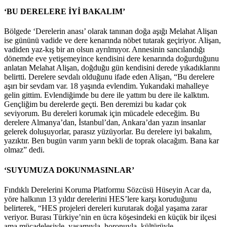
‘BU DERELERE İYİ BAKALIM’
Bölgede ‘Derelerin anası’ olarak tanınan doğa aşığı Melahat Alişan
ise gününü vadide ve dere kenarında nöbet tutarak geçiriyor. Alişan,
vadiden yaz-kış bir an olsun ayrılmıyor. Annesinin sancılandığı
dönemde eve yetişemeyince kendisini dere kenarında doğurduğunu
anlatan Melahat Alişan, doğduğu gün kendisini derede yıkadıklarını
belirtti. Derelere sevdalı olduğunu ifade eden Alişan, “Bu derelere
aşırı bir sevdam var. 18 yaşında evlendim. Yukarıdaki mahalleye
gelin gittim. Evlendiğimde bu dere ile yattım bu dere ile kalktım.
Gençliğim bu derelerde geçti. Ben deremizi bu kadar çok
seviyorum. Bu dereleri korumak için mücadele edeceğim. Bu
derelere Almanya’dan, İstanbul’dan, Ankara’dan yazın insanlar
gelerek doluşuyorlar, parasız yüzüyorlar. Bu derelere iyi bakalım,
yazıktır. Ben bugün varım yarın bekli de toprak olacağım. Bana kar
olmaz” dedi.
‘SUYUMUZA DOKUNMASINLAR’
Fındıklı Derelerini Koruma Platformu Sözcüsü Hüseyin Acar da,
yöre halkının 13 yıldır derelerini HES’lere karşı koruduğunu
belirterek, “HES projeleri dereleri kurutarak doğal yaşama zarar
veriyor. Burası Türkiye’nin en ücra köşesindeki en küçük bir ilçesi
ama mücadelesiyle, yaşamıyla, horonuyla, kültürüyle,