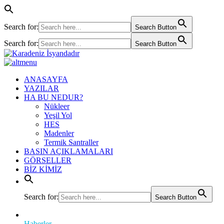
Search for:
Search Button
Search for:
Search Button
ANASAYFA
YAZILAR
HA BU NEDUR?
Nükleer
Yeşil Yol
HES
Madenler
Termik Santraller
BASIN AÇIKLAMALARI
GÖRSELLER
BİZ KİMİZ
Search for:
Search Button
Haberler