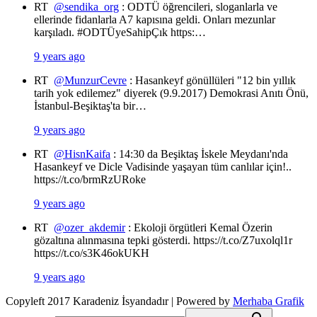
RT
@sendika_org
: ODTÜ öğrencileri, sloganlarla ve
ellerinde fidanlarla A7 kapısına geldi. Onları mezunlar
karşıladı. #ODTÜyeSahipÇık https:…
9 years ago
RT
@MunzurCevre
: Hasankeyf gönüllüleri "12 bin yıllık
tarih yok edilemez" diyerek (9.9.2017) Demokrasi Anıtı Önü,
İstanbul-Beşiktaş'ta bir…
9 years ago
RT
@HisnKaifa
: 14:30 da Beşiktaş İskele Meydanı'nda
Hasankeyf ve Dicle Vadisinde yaşayan tüm canlılar için!..
https://t.co/brmRzURoke
9 years ago
RT
@ozer_akdemir
: Ekoloji örgütleri Kemal Özerin
gözaltına alınmasına tepki gösterdi. https://t.co/Z7uxolql1r
https://t.co/s3K46okUKH
9 years ago
Copyleft 2017 Karadeniz İsyandadır | Powered by
Merhaba Grafik