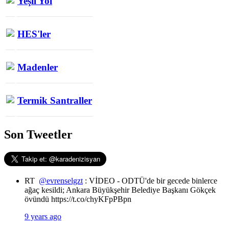
Yeşil Yol
HES'ler
Madenler
Termik Santraller
Son Tweetler
RT
@evrenselgzt
: VİDEO - ODTÜ'de bir gecede binlerce
ağaç kesildi; Ankara Büyükşehir Belediye Başkanı Gökçek
övündü https://t.co/chyKFpPBpn
9 years ago