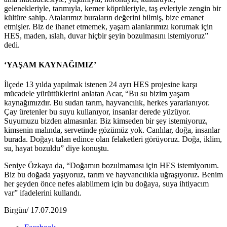
gelenekleriyle, tarımıyla, kemer köprüleriyle, taş evleriyle zengin bir
kültüre sahip. Atalarımız buraların değerini bilmiş, bize emanet
etmişler. Biz de ihanet etmemek, yaşam alanlarımızı korumak için
HES, maden, ıslah, duvar hiçbir şeyin bozulmasını istemiyoruz”
dedi.
‘YAŞAM KAYNAĞIMIZ’
İlçede 13 yılda yapılmak istenen 24 ayrı HES projesine karşı
mücadele yürüttüklerini anlatan Acar, “Bu su bizim yaşam
kaynağımızdır. Bu sudan tarım, hayvancılık, herkes yararlanıyor.
Çay üretenler bu suyu kullanıyor, insanlar derede yüzüyor.
Suyumuzu bizden almasınlar. Biz kimseden bir şey istemiyoruz,
kimsenin malında, servetinde gözümüz yok. Canlılar, doğa, insanlar
burada. Doğayı talan edince olan felaketleri görüyoruz. Doğa, iklim,
su, hayat bozuldu” diye konuştu.
Seniye Özkaya da, “Doğamın bozulmaması için HES istemiyorum.
Biz bu doğada yaşıyoruz, tarım ve hayvancılıkla uğraşıyoruz. Benim
her şeyden önce nefes alabilmem için bu doğaya, suya ihtiyacım
var” ifadelerini kullandı.
Birgün/ 17.07.2019
Share