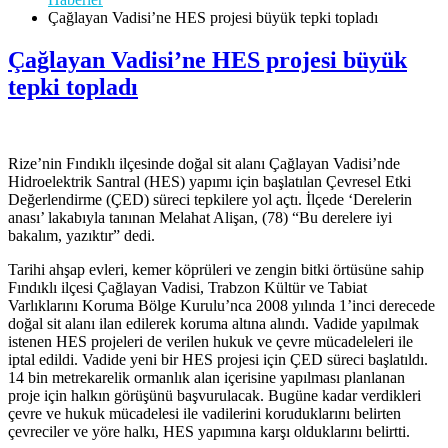
Çağlayan Vadisi’ne HES projesi büyük tepki topladı
Çağlayan Vadisi’ne HES projesi büyük
tepki topladı
Rize’nin Fındıklı ilçesinde doğal sit alanı Çağlayan Vadisi’nde
Hidroelektrik Santral (HES) yapımı için başlatılan Çevresel Etki
Değerlendirme (ÇED) süreci tepkilere yol açtı. İlçede ‘Derelerin
anası’ lakabıyla tanınan Melahat Alişan, (78) “Bu derelere iyi
bakalım, yazıktır” dedi.
Tarihi ahşap evleri, kemer köprüleri ve zengin bitki örtüsüne sahip
Fındıklı ilçesi Çağlayan Vadisi, Trabzon Kültür ve Tabiat
Varlıklarını Koruma Bölge Kurulu’nca 2008 yılında 1’inci derecede
doğal sit alanı ilan edilerek koruma altına alındı. Vadide yapılmak
istenen HES projeleri de verilen hukuk ve çevre mücadeleleri ile
iptal edildi. Vadide yeni bir HES projesi için ÇED süreci başlatıldı.
14 bin metrekarelik ormanlık alan içerisine yapılması planlanan
proje için halkın görüşünü başvurulacak. Bugüne kadar verdikleri
çevre ve hukuk mücadelesi ile vadilerini koruduklarını belirten
çevreciler ve yöre halkı, HES yapımına karşı olduklarını belirtti.