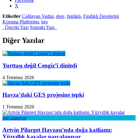
Facebook
the
X
post
Etiketler
Çağlayan Vadisi
,
dere
,
fındıklı
,
Fındıklı Derelerini
"Çağlayan
Koruma Platformu
,
hes
Vadisi’ne
Önceki Yazı
Sonraki Yazı
HES
projesi
büyük
Diğer Yazılar
tepki
topladı"
Yurttaşı değil Cengiz’i dinledi
4 Temmuz 2026
Havza’daki GES projesine tepki
1 Temmuz 2026
Artvin Pilarget Havzası’nda doğa katliamı:
Yüzyıllık kayalar parçalanıyor