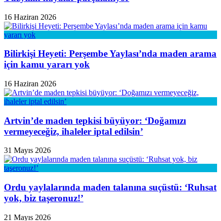
16 Haziran 2026
Bilirkişi Heyeti: Perşembe Yaylası’nda maden arama
için kamu yararı yok
16 Haziran 2026
Artvin’de maden tepkisi büyüyor: ‘Doğamızı
vermeyeceğiz, ihaleler iptal edilsin’
31 Mayıs 2026
Ordu yaylalarında maden talanına suçüstü: ‘Ruhsat
yok, biz taşeronuz!’
21 Mayıs 2026