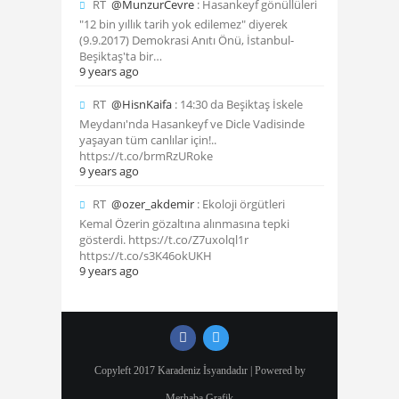
RT
@MunzurCevre
: Hasankeyf gönüllüleri
"12 bin yıllık tarih yok edilemez" diyerek
(9.9.2017) Demokrasi Anıtı Önü, İstanbul-
Beşiktaş'ta bir…
9 years ago
RT
@HisnKaifa
: 14:30 da Beşiktaş İskele
Meydanı'nda Hasankeyf ve Dicle Vadisinde
yaşayan tüm canlılar için!..
https://t.co/brmRzURoke
9 years ago
RT
@ozer_akdemir
: Ekoloji örgütleri
Kemal Özerin gözaltına alınmasına tepki
gösterdi. https://t.co/Z7uxolql1r
https://t.co/s3K46okUKH
9 years ago
Copyleft 2017 Karadeniz İsyandadır | Powered by
Merhaba Grafik