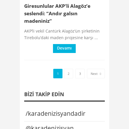
Giresunlular AKP’li Alagöz’e
seslendi: “Andır galsın
madeniniz”
AKP’li vekil Cantürk Alagöz’ün şirketinin
Tirebolu’daki maden projesine karşı ...
Devamı
1
2
3
Next
BIZI TAKIP EDIN
/karadenizisyandadir
@karadenizisyan