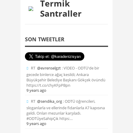
Termik
Santraller
SON TWEETLER
RT
@evrenselgzt
: VİDEO - ODTÜ'de bir
gecede binlerce ağaç kesildi; Ankara
Büyükşehir Belediye Başkanı Gökçek övündü
https://t.co/chyKFpPBpn
9 years ago
RT
@sendika_org
: ODTÜ öğrencileri,
sloganlarla ve ellerinde fidanlarla A7 kapısına
geldi. Onları mezunlar karşıladı.
#ODTÜyeSahipÇık https:…
9 years ago