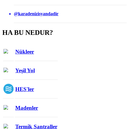
@karadenizisyandadir
HA BU NEDUR?
Nükleer
Yeşil Yol
HES'ler
Madenler
Termik Santraller