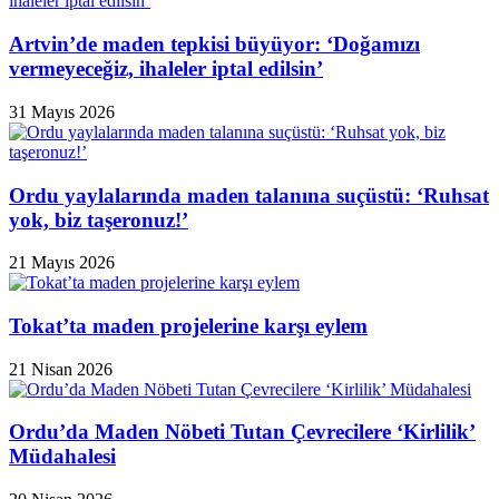
Artvin’de maden tepkisi büyüyor: ‘Doğamızı
vermeyeceğiz, ihaleler iptal edilsin’
31 Mayıs 2026
Ordu yaylalarında maden talanına suçüstü: ‘Ruhsat
yok, biz taşeronuz!’
21 Mayıs 2026
Tokat’ta maden projelerine karşı eylem
21 Nisan 2026
Ordu’da Maden Nöbeti Tutan Çevrecilere ‘Kirlilik’
Müdahalesi