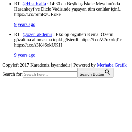
RT
@HisnKaifa
: 14:30 da Beşiktaş İskele Meydanı'nda
Hasankeyf ve Dicle Vadisinde yaşayan tüm canlılar için!..
https://t.co/brmRzURoke
9 years ago
RT
@ozer_akdemir
: Ekoloji örgütleri Kemal Özerin
gözaltına alınmasına tepki gösterdi. https://t.co/Z7uxolql1r
https://t.co/s3K46okUKH
9 years ago
Copyleft 2017 Karadeniz İsyandadır | Powered by
Merhaba Grafik
Search for:
Search Button