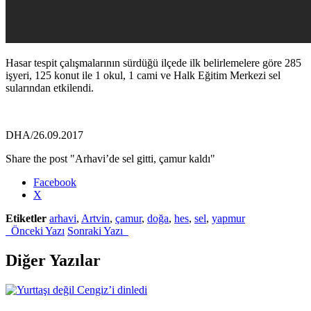
Hasar tespit çalışmalarının sürdüğü ilçede ilk belirlemelere göre 285
işyeri, 125 konut ile 1 okul, 1 cami ve Halk Eğitim Merkezi sel
sularından etkilendi.
DHA/26.09.2017
Share the post "Arhavi’de sel gitti, çamur kaldı"
Facebook
X
Etiketler
arhavi
,
Artvin
,
çamur
,
doğa
,
hes
,
sel
,
yapmur
Önceki Yazı
Sonraki Yazı
Diğer Yazılar