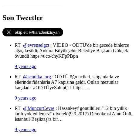
Son Tweetler
RT
@evrenselgzt
: VİDEO - ODTÜ'de bir gecede binlerce
ağaç kesildi; Ankara Büyükşehir Belediye Başkanı Gökçek
övündü https://t.co/chyKFpPBpn
9 years ago
RT
@sendika_org
: ODTÜ öğrencileri, sloganlarla ve
ellerinde fidanlarla A7 kapısına geldi. Onları mezunlar
karşıladı. #ODTÜyeSahipÇık https:…
9 years ago
RT
@MunzurCevre
: Hasankeyf gönüllüleri "12 bin yıllık
tarih yok edilemez" diyerek (9.9.2017) Demokrasi Anıtı Önü,
İstanbul-Beşiktaş'ta bir…
9 years ago