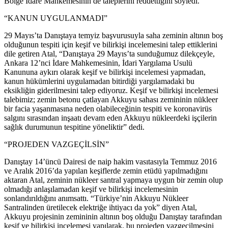
Bölge İdare Mahkemesinin de taleplerini reddettiğini söyledi.
“KANUN UYGULANMADI”
29 Mayıs’ta Danıştaya temyiz başvurusuyla saha zeminin altının boş
olduğunun tespiti için keşif ve bilirkişi incelemesini talep ettiklerini
dile getiren Atal, “Danıştaya 29 Mayıs’ta sunduğumuz dilekçeyle,
Ankara 12’nci İdare Mahkemesinin, İdari Yargılama Usulü
Kanununa aykırı olarak keşif ve bilirkişi incelemesi yapmadan,
kanun hükümlerini uygulamadan bitirdiği yargılamadaki bu
eksikliğin giderilmesini talep ediyoruz. Keşif ve bilirkişi incelemesi
talebimiz; zemin betonu çatlayan Akkuyu sahası zemininin nükleer
bir facia yaşanmasına neden olabileceğinin tespiti ve koronavirüs
salgını sırasından inşaatı devam eden Akkuyu nükleerdeki işçilerin
sağlık durumunun tespitine yöneliktir” dedi.
“PROJEDEN VAZGEÇİLSİN”
Danıştay 14’üncü Dairesi de naip hakim vasıtasıyla Temmuz 2016
ve Aralık 2016’da yapılan keşiflerde zemin etüdü yapılmadığını
aktaran Atal, zeminin nükleer santral yapmaya uygun bir zemin olup
olmadığı anlaşılamadan keşif ve bilirkişi incelemesinin
sonlandırıldığını anımsattı. “Türkiye’nin Akkuyu Nükleer
Santralinden üretilecek elektriğe ihtiyacı da yok” diyen Atal,
Akkuyu projesinin zemininin altının boş olduğu Danıştay tarafından
keşif ve bilirkişi incelemesi yapılarak, bu projeden vazgeçilmesini