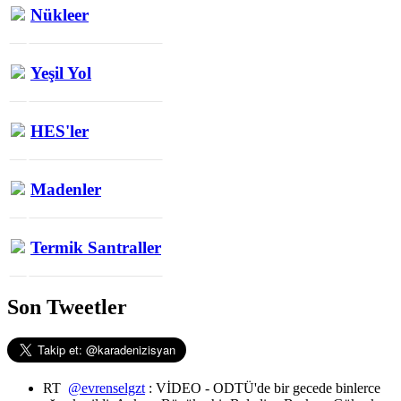
Nükleer
Yeşil Yol
HES'ler
Madenler
Termik Santraller
Son Tweetler
RT
@evrenselgzt
: VİDEO - ODTÜ'de bir gecede binlerce