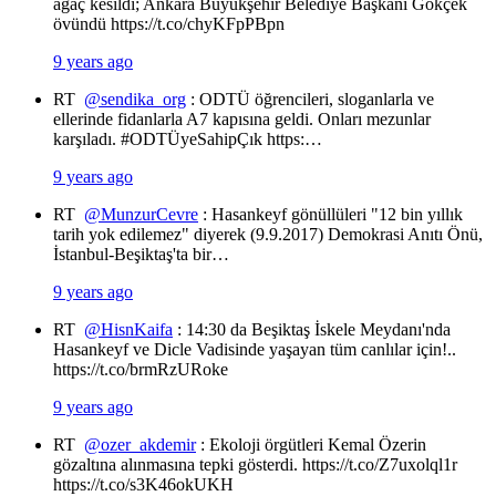
ağaç kesildi; Ankara Büyükşehir Belediye Başkanı Gökçek
övündü https://t.co/chyKFpPBpn
9 years ago
RT
@sendika_org
: ODTÜ öğrencileri, sloganlarla ve
ellerinde fidanlarla A7 kapısına geldi. Onları mezunlar
karşıladı. #ODTÜyeSahipÇık https:…
9 years ago
RT
@MunzurCevre
: Hasankeyf gönüllüleri "12 bin yıllık
tarih yok edilemez" diyerek (9.9.2017) Demokrasi Anıtı Önü,
İstanbul-Beşiktaş'ta bir…
9 years ago
RT
@HisnKaifa
: 14:30 da Beşiktaş İskele Meydanı'nda
Hasankeyf ve Dicle Vadisinde yaşayan tüm canlılar için!..
https://t.co/brmRzURoke
9 years ago
RT
@ozer_akdemir
: Ekoloji örgütleri Kemal Özerin
gözaltına alınmasına tepki gösterdi. https://t.co/Z7uxolql1r
https://t.co/s3K46okUKH