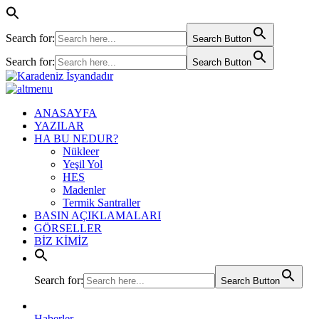
Search for:
Search Button
Search for:
Search Button
ANASAYFA
YAZILAR
HA BU NEDUR?
Nükleer
Yeşil Yol
HES
Madenler
Termik Santraller
BASIN AÇIKLAMALARI
GÖRSELLER
BİZ KİMİZ
Search for:
Search Button
Haberler