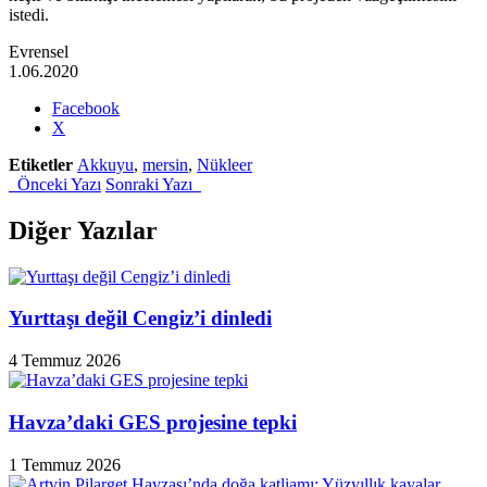
istedi.
Evrensel
1.06.2020
Share
Facebook
the
X
post
Etiketler
Akkuyu
,
mersin
,
Nükleer
"Akkuyu
Önceki Yazı
Sonraki Yazı
Nükleer
Santrali’nin
İncelenmesi
Diğer Yazılar
İçin
Danıştaya
Başvuru
Yapıldı"
Yurttaşı değil Cengiz’i dinledi
4 Temmuz 2026
Havza’daki GES projesine tepki
1 Temmuz 2026