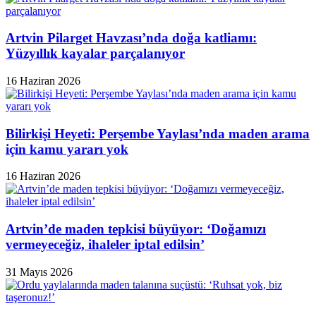
Artvin Pilarget Havzası’nda doğa katliamı:
Yüzyıllık kayalar parçalanıyor
16 Haziran 2026
Bilirkişi Heyeti: Perşembe Yaylası’nda maden arama
için kamu yararı yok
16 Haziran 2026
Artvin’de maden tepkisi büyüyor: ‘Doğamızı
vermeyeceğiz, ihaleler iptal edilsin’
31 Mayıs 2026