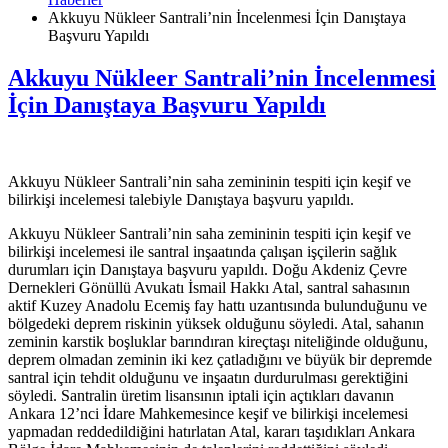
Akkuyu Nükleer Santrali’nin İncelenmesi İçin Danıştaya
Başvuru Yapıldı
Akkuyu Nükleer Santrali’nin İncelenmesi
İçin Danıştaya Başvuru Yapıldı
Akkuyu Nükleer Santrali’nin saha zemininin tespiti için keşif ve
bilirkişi incelemesi talebiyle Danıştaya başvuru yapıldı.
Akkuyu Nükleer Santrali’nin saha zemininin tespiti için keşif ve
bilirkişi incelemesi ile santral inşaatında çalışan işçilerin sağlık
durumları için Danıştaya başvuru yapıldı. Doğu Akdeniz Çevre
Dernekleri Gönüllü Avukatı İsmail Hakkı Atal, santral sahasının
aktif Kuzey Anadolu Ecemiş fay hattı uzantısında bulunduğunu ve
bölgedeki deprem riskinin yüksek olduğunu söyledi. Atal, sahanın
zeminin karstik boşluklar barındıran kireçtaşı niteliğinde olduğunu,
deprem olmadan zeminin iki kez çatladığını ve büyük bir depremde
santral için tehdit olduğunu ve inşaatın durdurulması gerektiğini
söyledi. Santralin üretim lisansının iptali için açtıkları davanın
Ankara 12’nci İdare Mahkemesince keşif ve bilirkişi incelemesi
yapmadan reddedildiğini hatırlatan Atal, kararı taşıdıkları Ankara