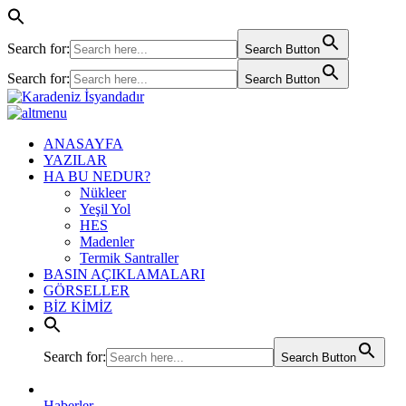
Search for:
Search Button
Search for:
Search Button
ANASAYFA
YAZILAR
HA BU NEDUR?
Nükleer
Yeşil Yol
HES
Madenler
Termik Santraller
BASIN AÇIKLAMALARI
GÖRSELLER
BİZ KİMİZ
Search for:
Search Button
Haberler