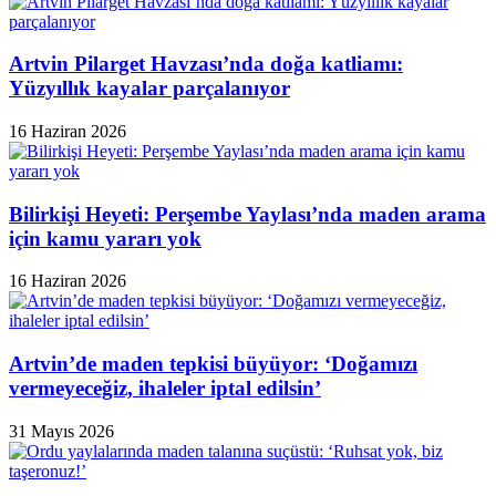
Artvin Pilarget Havzası’nda doğa katliamı:
Yüzyıllık kayalar parçalanıyor
16 Haziran 2026
Bilirkişi Heyeti: Perşembe Yaylası’nda maden arama
için kamu yararı yok
16 Haziran 2026
Artvin’de maden tepkisi büyüyor: ‘Doğamızı
vermeyeceğiz, ihaleler iptal edilsin’
31 Mayıs 2026