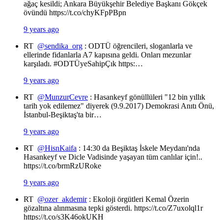
ağaç kesildi; Ankara Büyükşehir Belediye Başkanı Gökçek
övündü https://t.co/chyKFpPBpn
9 years ago
RT
@sendika_org
: ODTÜ öğrencileri, sloganlarla ve
ellerinde fidanlarla A7 kapısına geldi. Onları mezunlar
karşıladı. #ODTÜyeSahipÇık https:…
9 years ago
RT
@MunzurCevre
: Hasankeyf gönüllüleri "12 bin yıllık
tarih yok edilemez" diyerek (9.9.2017) Demokrasi Anıtı Önü,
İstanbul-Beşiktaş'ta bir…
9 years ago
RT
@HisnKaifa
: 14:30 da Beşiktaş İskele Meydanı'nda
Hasankeyf ve Dicle Vadisinde yaşayan tüm canlılar için!..
https://t.co/brmRzURoke
9 years ago
RT
@ozer_akdemir
: Ekoloji örgütleri Kemal Özerin
gözaltına alınmasına tepki gösterdi. https://t.co/Z7uxolql1r
https://t.co/s3K46okUKH