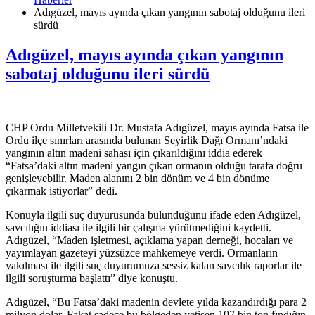
Adıgüzel, mayıs ayında çıkan yangının sabotaj olduğunu ileri
sürdü
Adıgüzel, mayıs ayında çıkan yangının
sabotaj olduğunu ileri sürdü
CHP Ordu Milletvekili Dr. Mustafa Adıgüzel, mayıs ayında Fatsa ile
Ordu ilçe sınırları arasında bulunan Seyirlik Dağı Ormanı’ndaki
yangının altın madeni sahası için çıkarıldığını iddia ederek
“Fatsa’daki altın madeni yangın çıkan ormanın olduğu tarafa doğru
genişleyebilir. Maden alanını 2 bin dönüm ve 4 bin dönüme
çıkarmak istiyorlar” dedi.
Konuyla ilgili suç duyurusunda bulunduğunu ifade eden Adıgüzel,
savcılığın iddiası ile ilgili bir çalışma yürütmediğini kaydetti.
Adıgüzel, “Maden işletmesi, açıklama yapan derneği, hocaları ve
yayımlayan gazeteyi yüzsüzce mahkemeye verdi. Ormanların
yakılması ile ilgili suç duyurumuza sessiz kalan savcılık raporlar ile
ilgili soruşturma başlattı” diye konuştu.
Adıgüzel, “Bu Fatsa’daki madenin devlete yılda kazandırdığı para 2
milyon dolar. Fakat sadece bu bölgeden yetişen 107 bin ton fındığın