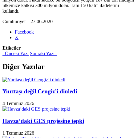
ülkemize katkısı 300 milyon dolar. Tam 150 katı” ifadelerini
kullandı.
Cumhuriyet – 27.06.2020
Share
Facebook
the
X
post
Etiketler
"Adıgüzel,
Önceki Yazı
Sonraki Yazı
mayıs
ayında
çıkan
Diğer Yazılar
yangının
sabotaj
olduğunu
ileri
Yurttaşı değil Cengiz’i dinledi
sürdü"
4 Temmuz 2026
Havza’daki GES projesine tepki
1 Temmuz 2026