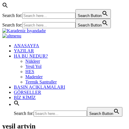
Search for:
Search Button
Search for:
Search Button
ANASAYFA
YAZILAR
HA BU NEDUR?
Nükleer
Yeşil Yol
HES
Madenler
Termik Santraller
BASIN AÇIKLAMALARI
GÖRSELLER
BİZ KİMİZ
Search for:
Search Button
yeşil artvin