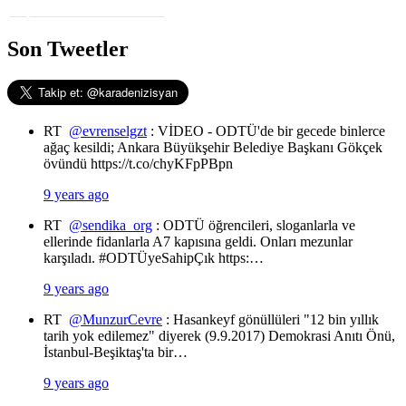
Son Tweetler
RT
@evrenselgzt
: VİDEO - ODTÜ'de bir gecede binlerce
ağaç kesildi; Ankara Büyükşehir Belediye Başkanı Gökçek
övündü https://t.co/chyKFpPBpn
9 years ago
RT
@sendika_org
: ODTÜ öğrencileri, sloganlarla ve
ellerinde fidanlarla A7 kapısına geldi. Onları mezunlar
karşıladı. #ODTÜyeSahipÇık https:…
9 years ago
RT
@MunzurCevre
: Hasankeyf gönüllüleri "12 bin yıllık
tarih yok edilemez" diyerek (9.9.2017) Demokrasi Anıtı Önü,
İstanbul-Beşiktaş'ta bir…
9 years ago