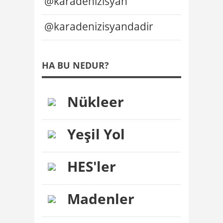
@karadenizisyan
@karadenizisyandadir
HA BU NEDUR?
Nükleer
Yeşil Yol
HES'ler
Madenler