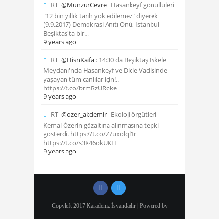
RT
@MunzurCevre
: Hasankeyf gönüllüleri
"12 bin yıllık tarih yok edilemez" diyerek
(9.9.2017) Demokrasi Anıtı Önü, İstanbul-
Beşiktaş'ta bir…
9 years ago
RT
@HisnKaifa
: 14:30 da Beşiktaş İskele
Meydanı'nda Hasankeyf ve Dicle Vadisinde
yaşayan tüm canlılar için!..
https://t.co/brmRzURoke
9 years ago
RT
@ozer_akdemir
: Ekoloji örgütleri
Kemal Özerin gözaltına alınmasına tepki
gösterdi. https://t.co/Z7uxolql1r
https://t.co/s3K46okUKH
9 years ago
Copyleft 2017 Karadeniz İsyandadır | Powered by