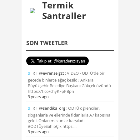
Termik
Santraller
SON TWEETLER
RT
@evrenselgzt
: VİDEO - ODTÜ'de bir
gecede binlerce ağaç kesildi; Ankara
Büyükşehir Belediye Başkanı Gökçek övündü
https://t.co/chyKFpPBpn
9 years ago
RT
@sendika_org
: ODTÜ öğrencileri,
sloganlarla ve ellerinde fidanlarla A7 kapısına
geldi. Onları mezunlar karşıladı.
#ODTÜyeSahipÇık https:…
9 years ago