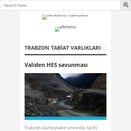
Search
for:
TRABZON TABIAT VARLIKLARI
Validen HES savunması
Trabzon-Gümüşhane sınırında, tarihi