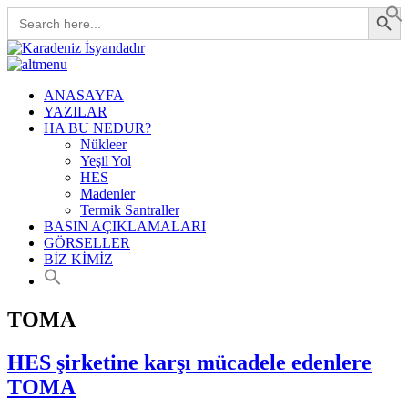
Search Button
Search
for:
ANASAYFA
YAZILAR
HA BU NEDUR?
Nükleer
Yeşil Yol
HES
Madenler
Termik Santraller
BASIN AÇIKLAMALARI
GÖRSELLER
BİZ KİMİZ
TOMA
HES şirketine karşı mücadele edenlere
TOMA