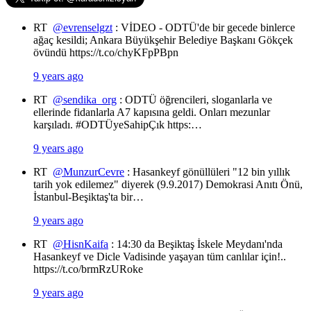
RT
@evrenselgzt
: VİDEO - ODTÜ'de bir gecede binlerce
ağaç kesildi; Ankara Büyükşehir Belediye Başkanı Gökçek
övündü https://t.co/chyKFpPBpn
9 years ago
RT
@sendika_org
: ODTÜ öğrencileri, sloganlarla ve
ellerinde fidanlarla A7 kapısına geldi. Onları mezunlar
karşıladı. #ODTÜyeSahipÇık https:…
9 years ago
RT
@MunzurCevre
: Hasankeyf gönüllüleri "12 bin yıllık
tarih yok edilemez" diyerek (9.9.2017) Demokrasi Anıtı Önü,
İstanbul-Beşiktaş'ta bir…
9 years ago
RT
@HisnKaifa
: 14:30 da Beşiktaş İskele Meydanı'nda
Hasankeyf ve Dicle Vadisinde yaşayan tüm canlılar için!..
https://t.co/brmRzURoke
9 years ago