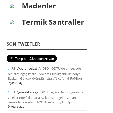
Madenler
Termik Santraller
SON TWEETLER
RT
@evrenselgzt
: VİDEO - ODTÜ'de bir gecede
binlerce ağaç kesildi; Ankara Büyükşehir Belediye
Başkanı Gökçek övündü https://t.co/chyKFpPBpn
9 years ago
RT
@sendika_org
: ODTÜ öğrencileri, sloganlarla
ve ellerinde fidanlarla A7 kapısına geldi. Onları
mezunlar karşıladı. #ODTÜyeSahipÇık https:…
9 years ago