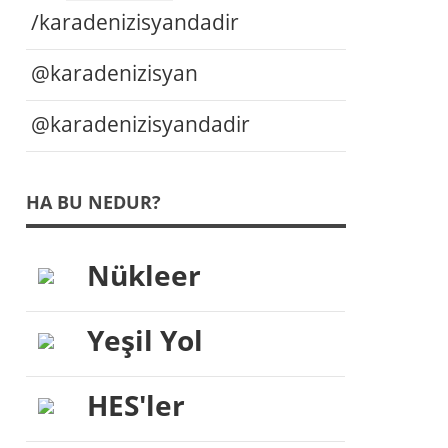
/karadenizisyandadir
@karadenizisyan
@karadenizisyandadir
HA BU NEDUR?
Nükleer
Yeşil Yol
HES'ler