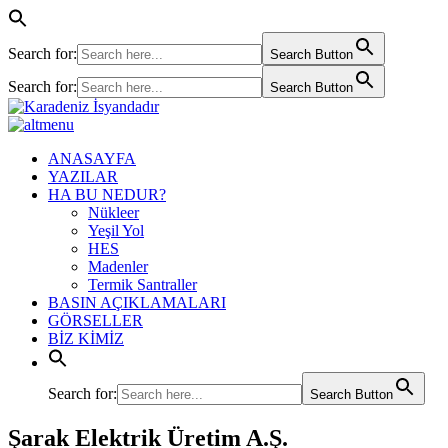
Search for:
Search Button
Search for:
Search Button
ANASAYFA
YAZILAR
HA BU NEDUR?
Nükleer
Yeşil Yol
HES
Madenler
Termik Santraller
BASIN AÇIKLAMALARI
GÖRSELLER
BİZ KİMİZ
Search for:
Search Button
Şarak Elektrik Üretim A.Ş.