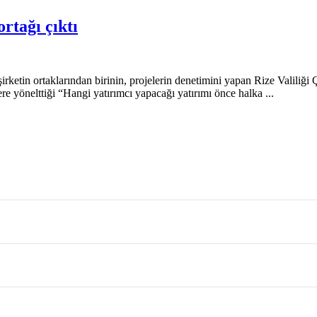
rtağı çıktı
etin ortaklarından birinin, projelerin denetimini yapan Rize Valiliği Çe
yönelttiği “Hangi yatırımcı yapacağı yatırımı önce halka ...