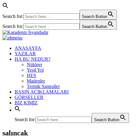
Search for:
Search Button
Search for:
Search Button
ANASAYFA
YAZILAR
HA BU NEDUR?
Nükleer
Yeşil Yol
HES
Madenler
Termik Santraller
BASIN AÇIKLAMALARI
GÖRSELLER
BİZ KİMİZ
Search for:
Search Button
salıncak