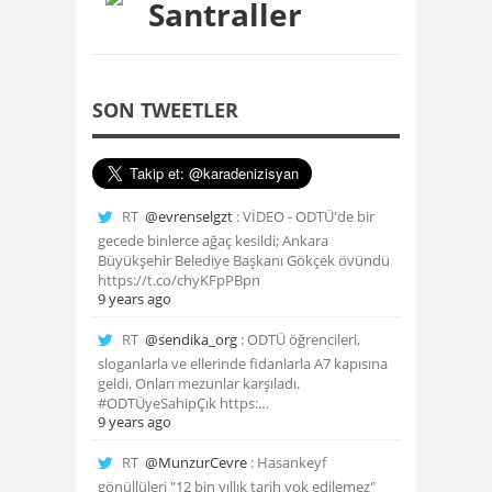
Santraller
SON TWEETLER
RT
@evrenselgzt
: VİDEO - ODTÜ'de bir
gecede binlerce ağaç kesildi; Ankara
Büyükşehir Belediye Başkanı Gökçek övündü
https://t.co/chyKFpPBpn
9 years ago
RT
@sendika_org
: ODTÜ öğrencileri,
sloganlarla ve ellerinde fidanlarla A7 kapısına
geldi. Onları mezunlar karşıladı.
#ODTÜyeSahipÇık https:…
9 years ago
RT
@MunzurCevre
: Hasankeyf
gönüllüleri "12 bin yıllık tarih yok edilemez"