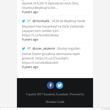
diyerek (9.9.2017) Demokrasi Anıtı Önü,
İstanbul-Beşiktaş'ta bir…
9 years ago
RT
@HisnKaifa
: 14:30 da Beşiktaş İskele
Meydanı'nda Hasankeyf ve Dicle Vadisinde
yaşayan tüm canlılar için!..
https://t.co/brmRzURoke
9 years ago
RT
@ozer_akdemir
: Ekoloji örgütleri
Kemal Özerin gözaltına alınmasına tepki
gösterdi. https://t.co/Z7uxolql1r
https://t.co/s3K46okUKH
9 years ago
Copyleft 2017 Karadeniz İsyandadır | Powered by
Merhaba Grafik
Search Butto
Search