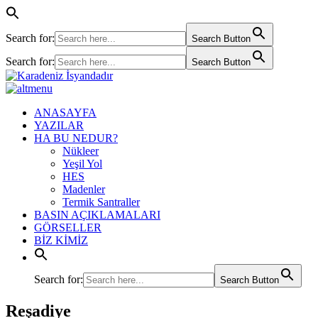
Search for:
Search Button
Search for:
Search Button
ANASAYFA
YAZILAR
HA BU NEDUR?
Nükleer
Yeşil Yol
HES
Madenler
Termik Santraller
BASIN AÇIKLAMALARI
GÖRSELLER
BİZ KİMİZ
Search for:
Search Button
Reşadiye