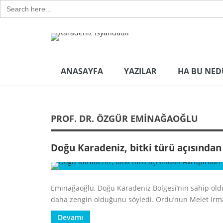
Search
for:
ANASAYFA
YAZILAR
HA BU NED
PROF. DR. ÖZGÜR EMINAĞAOĞLU
Doğu Karadeniz, bitki türü açısında
Eminağaoğlu, Doğu Karadeniz Bölgesi’nin sahip oldu
daha zengin olduğunu söyledi. Ordu’nun Melet Irmağ
Devamı