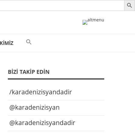
 KİMİZ
BIZI TAKIP EDIN
/karadenizisyandadir
@karadenizisyan
@karadenizisyandadir