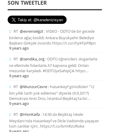
SON TWEETLER
RT
@evrenselgzt
: VİDEO - ODTÜ'de bir gecede
binlerce ağaç kesildi; Ankara Büyükşehir Belediye
Başkanı Gökçek övündü https://t.co/chyKFpPBpn
9 years ago
RT
@sendika_org
: ODTÜ öğrencileri, sloganlarla
ve ellerinde fidanlarla A7 kapısına geldi. Onları
mezunlar karşıladı. #ODTÜyeSahipÇık https:…
9 years ago
RT
@MunzurCevre
: Hasankeyf gönüllüleri "12
bin yıllık tarih yok edilemez" diyerek (9.9.2017)
Demokrasi Anıtı Önü, İstanbul-Beşiktaş'ta bir…
9 years ago
RT
@HisnKaifa
: 14:30 da Beşiktaş İskele
Meydanı'nda Hasankeyf ve Dicle Vadisinde yaşayan
tüm canlılar için!.. https://t.co/brmRzURoke
9 years ago