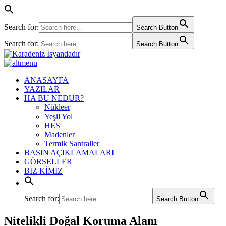
Search for:
Search Button
Search for:
Search Button
ANASAYFA
YAZILAR
HA BU NEDUR?
Nükleer
Yeşil Yol
HES
Madenler
Termik Santraller
BASIN AÇIKLAMALARI
GÖRSELLER
BİZ KİMİZ
Search for:
Search Button
Nitelikli Doğal Koruma Alanı