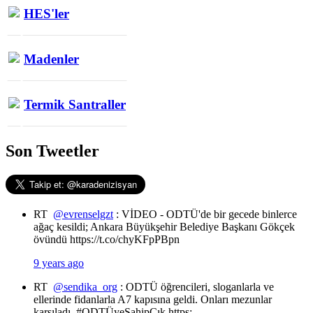
HES'ler
Madenler
Termik Santraller
Son Tweetler
RT
@evrenselgzt
: VİDEO - ODTÜ'de bir gecede binlerce
ağaç kesildi; Ankara Büyükşehir Belediye Başkanı Gökçek
övündü https://t.co/chyKFpPBpn
9 years ago
RT
@sendika_org
: ODTÜ öğrencileri, sloganlarla ve
ellerinde fidanlarla A7 kapısına geldi. Onları mezunlar
karşıladı. #ODTÜyeSahipÇık https:…