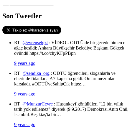
Son Tweetler
RT
@evrenselgzt
: VİDEO - ODTÜ'de bir gecede binlerce
ağaç kesildi; Ankara Büyükşehir Belediye Başkanı Gökçek
övündü https://t.co/chyKFpPBpn
9 years ago
RT
@sendika_org
: ODTÜ öğrencileri, sloganlarla ve
ellerinde fidanlarla A7 kapısına geldi. Onları mezunlar
karşıladı. #ODTÜyeSahipÇık https:…
9 years ago
RT
@MunzurCevre
: Hasankeyf gönüllüleri "12 bin yıllık
tarih yok edilemez" diyerek (9.9.2017) Demokrasi Anıtı Önü,
İstanbul-Beşiktaş'ta bir…
9 years ago