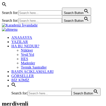
Search for:
Search Button
Search for:
Search Button
ANASAYFA
YAZILAR
HA BU NEDUR?
Nükleer
Yeşil Yol
HES
Madenler
Termik Santraller
BASIN AÇIKLAMALARI
GÖRSELLER
BİZ KİMİZ
Search for:
Search Button
merdivenli