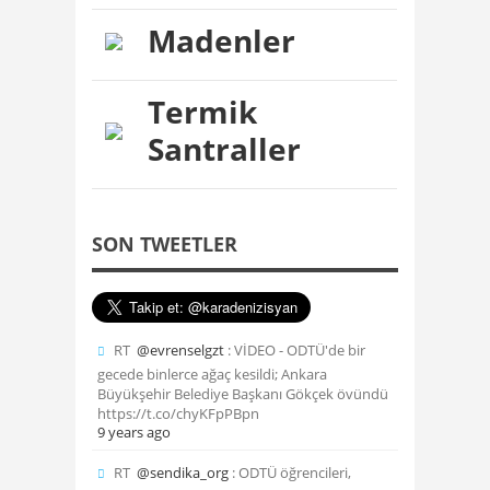
Madenler
Termik
Santraller
SON TWEETLER
RT
@evrenselgzt
: VİDEO - ODTÜ'de bir
gecede binlerce ağaç kesildi; Ankara
Büyükşehir Belediye Başkanı Gökçek övündü
https://t.co/chyKFpPBpn
9 years ago
RT
@sendika_org
: ODTÜ öğrencileri,