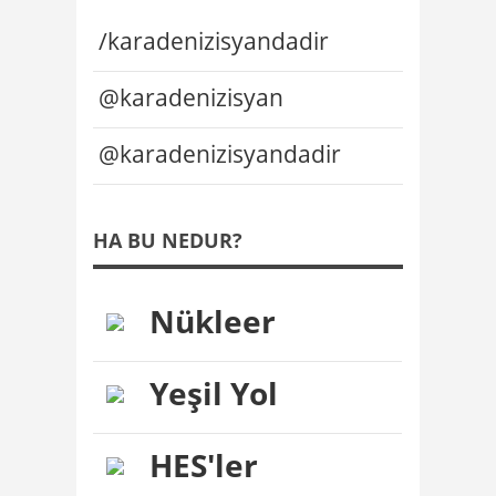
/karadenizisyandadir
@karadenizisyan
@karadenizisyandadir
HA BU NEDUR?
Nükleer
Yeşil Yol
HES'ler