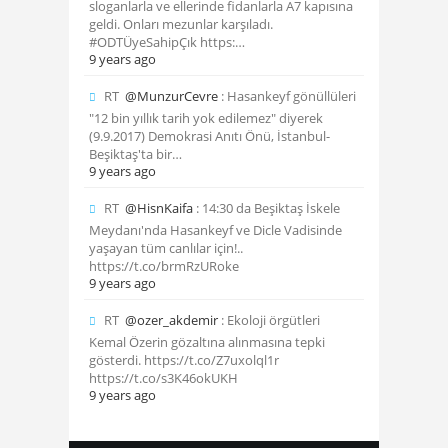
sloganlarla ve ellerinde fidanlarla A7 kapısına
geldi. Onları mezunlar karşıladı.
#ODTÜyeSahipÇık https:…
9 years ago
RT
@MunzurCevre
: Hasankeyf gönüllüleri
"12 bin yıllık tarih yok edilemez" diyerek
(9.9.2017) Demokrasi Anıtı Önü, İstanbul-
Beşiktaş'ta bir…
9 years ago
RT
@HisnKaifa
: 14:30 da Beşiktaş İskele
Meydanı'nda Hasankeyf ve Dicle Vadisinde
yaşayan tüm canlılar için!..
https://t.co/brmRzURoke
9 years ago
RT
@ozer_akdemir
: Ekoloji örgütleri
Kemal Özerin gözaltına alınmasına tepki
gösterdi. https://t.co/Z7uxolql1r
https://t.co/s3K46okUKH
9 years ago