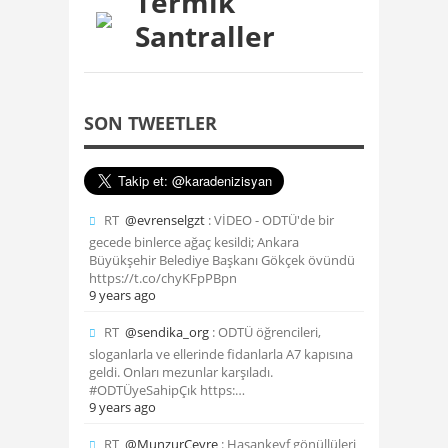
Termik
Santraller
SON TWEETLER
RT
@evrenselgzt
: VİDEO - ODTÜ'de bir
gecede binlerce ağaç kesildi; Ankara
Büyükşehir Belediye Başkanı Gökçek övündü
https://t.co/chyKFpPBpn
9 years ago
RT
@sendika_org
: ODTÜ öğrencileri,
sloganlarla ve ellerinde fidanlarla A7 kapısına
geldi. Onları mezunlar karşıladı.
#ODTÜyeSahipÇık https:…
9 years ago
RT
@MunzurCevre
: Hasankeyf gönüllüleri