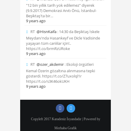
"12 bin yıllık tarih yok edilemez" diyerek
(9.9.2017) Demokrasi Anıtı Önü, İstanbul-
Beşiktaş'ta bir…
9 years ago
RT
@HisnKaifa
: 14:30 da Beşiktaş İskele
Meydanı'nda Hasankeyf ve Dicle Vadisinde
yaşayan tüm canlılar için!..
https://t.co/brmRzURoke
9 years ago
RT
@ozer_akdemir
: Ekoloji örgütleri
Kemal Özerin gözaltına alınmasına tepki
gösterdi. https://t.co/Z7uxolql1r
https://t.co/s3K46okUKH
9 years ago
Copyleft 2017 Karadeniz İsyandadır | Powered by
Merhaba Grafik