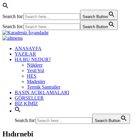
Search for:
Search Button
Search for:
Search Button
ANASAYFA
YAZILAR
HA BU NEDUR?
Nükleer
Yeşil Yol
HES
Madenler
Termik Santraller
BASIN AÇIKLAMALARI
GÖRSELLER
BİZ KİMİZ
Search for:
Search Button
Hıdırnebi