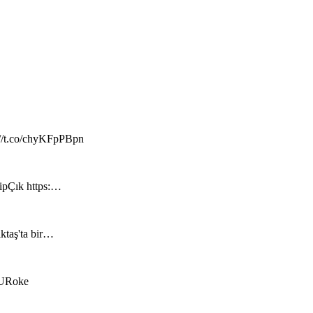
://t.co/chyKFpPBpn
hipÇık https:…
iktaş'ta bir…
RzURoke