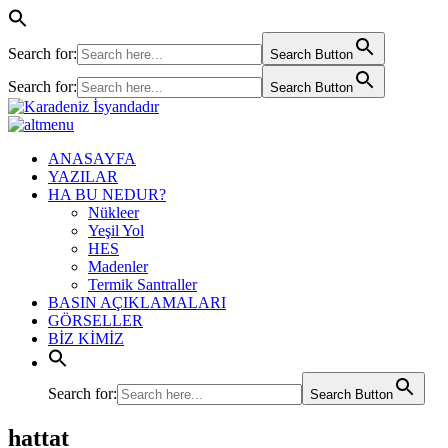
Search for:
Search Button
Search for:
Search Button
ANASAYFA
YAZILAR
HA BU NEDUR?
Nükleer
Yeşil Yol
HES
Madenler
Termik Santraller
BASIN AÇIKLAMALARI
GÖRSELLER
BİZ KİMİZ
Search for:
Search Button
hattat