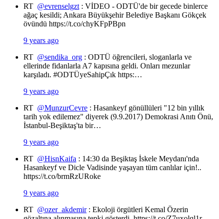
RT
@evrenselgzt
: VİDEO - ODTÜ'de bir gecede binlerce
ağaç kesildi; Ankara Büyükşehir Belediye Başkanı Gökçek
övündü https://t.co/chyKFpPBpn
9 years ago
RT
@sendika_org
: ODTÜ öğrencileri, sloganlarla ve
ellerinde fidanlarla A7 kapısına geldi. Onları mezunlar
karşıladı. #ODTÜyeSahipÇık https:…
9 years ago
RT
@MunzurCevre
: Hasankeyf gönüllüleri "12 bin yıllık
tarih yok edilemez" diyerek (9.9.2017) Demokrasi Anıtı Önü,
İstanbul-Beşiktaş'ta bir…
9 years ago
RT
@HisnKaifa
: 14:30 da Beşiktaş İskele Meydanı'nda
Hasankeyf ve Dicle Vadisinde yaşayan tüm canlılar için!..
https://t.co/brmRzURoke
9 years ago
RT
@ozer_akdemir
: Ekoloji örgütleri Kemal Özerin
gözaltına alınmasına tepki gösterdi. https://t.co/Z7uxolql1r