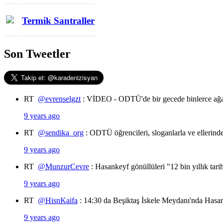
Termik Santraller
Son Tweetler
RT
@evrenselgzt
: VİDEO - ODTÜ'de bir gecede binlerce ağa
9 years ago
RT
@sendika_org
: ODTÜ öğrencileri, sloganlarla ve ellerin
9 years ago
RT
@MunzurCevre
: Hasankeyf gönüllüleri "12 bin yıllık tar
9 years ago
RT
@HisnKaifa
: 14:30 da Beşiktaş İskele Meydanı'nda Hasan
9 years ago