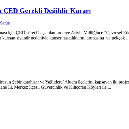
 ÇED Gerekli Değildir Kararı
sı için ÇED süreci başlatılan projeye Artvin Valiliğince “Çevresel Etki
karışan siyanür nedeniyle kanser hastalıklarını artmasına ve pekçok ..
 Giresun Şebinkarahisar ve Yağlıdere/ Alucra ilçelerini kapsayan iki 
e İli, Merkez İlçesi, Güvercinlik ve Kılıçören Köyleri ile ...