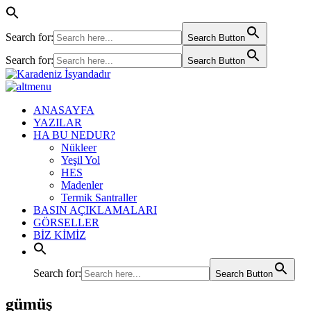
Search for:
Search Button
Search for:
Search Button
ANASAYFA
YAZILAR
HA BU NEDUR?
Nükleer
Yeşil Yol
HES
Madenler
Termik Santraller
BASIN AÇIKLAMALARI
GÖRSELLER
BİZ KİMİZ
Search for:
Search Button
gümüş