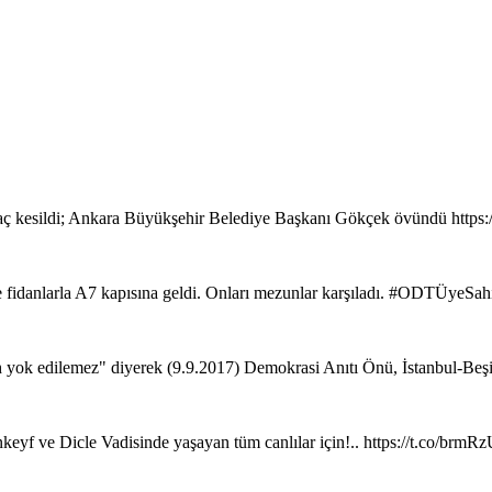
ç kesildi; Ankara Büyükşehir Belediye Başkanı Gökçek övündü https
de fidanlarla A7 kapısına geldi. Onları mezunlar karşıladı. #ODTÜyeSa
ih yok edilemez" diyerek (9.9.2017) Demokrasi Anıtı Önü, İstanbul-Beş
keyf ve Dicle Vadisinde yaşayan tüm canlılar için!.. https://t.co/brm