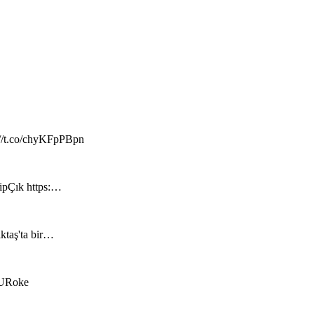
://t.co/chyKFpPBpn
hipÇık https:…
iktaş'ta bir…
RzURoke