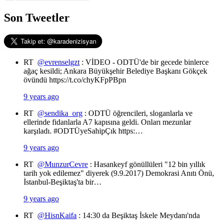
Son Tweetler
RT
@evrenselgzt
: VİDEO - ODTÜ'de bir gecede binlerce
ağaç kesildi; Ankara Büyükşehir Belediye Başkanı Gökçek
övündü https://t.co/chyKFpPBpn
9 years ago
RT
@sendika_org
: ODTÜ öğrencileri, sloganlarla ve
ellerinde fidanlarla A7 kapısına geldi. Onları mezunlar
karşıladı. #ODTÜyeSahipÇık https:…
9 years ago
RT
@MunzurCevre
: Hasankeyf gönüllüleri "12 bin yıllık
tarih yok edilemez" diyerek (9.9.2017) Demokrasi Anıtı Önü,
İstanbul-Beşiktaş'ta bir…
9 years ago
RT
@HisnKaifa
: 14:30 da Beşiktaş İskele Meydanı'nda