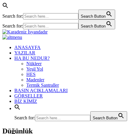
Search for:
Search Button
Search for:
Search Button
ANASAYFA
YAZILAR
HA BU NEDUR?
Nükleer
Yeşil Yol
HES
Madenler
Termik Santraller
BASIN AÇIKLAMALARI
GÖRSELLER
BİZ KİMİZ
Search for:
Search Button
Düğünlük