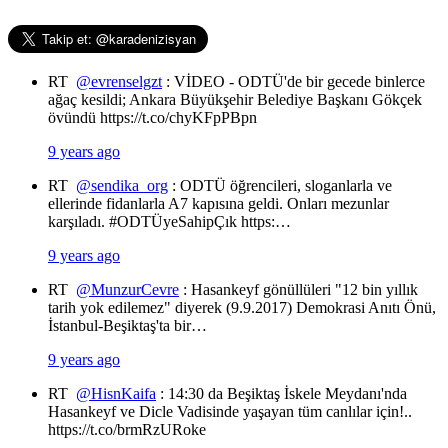
RT
@evrenselgzt
: VİDEO - ODTÜ'de bir gecede binlerce
ağaç kesildi; Ankara Büyükşehir Belediye Başkanı Gökçek
övündü https://t.co/chyKFpPBpn
9 years ago
RT
@sendika_org
: ODTÜ öğrencileri, sloganlarla ve
ellerinde fidanlarla A7 kapısına geldi. Onları mezunlar
karşıladı. #ODTÜyeSahipÇık https:…
9 years ago
RT
@MunzurCevre
: Hasankeyf gönüllüleri "12 bin yıllık
tarih yok edilemez" diyerek (9.9.2017) Demokrasi Anıtı Önü,
İstanbul-Beşiktaş'ta bir…
9 years ago
RT
@HisnKaifa
: 14:30 da Beşiktaş İskele Meydanı'nda
Hasankeyf ve Dicle Vadisinde yaşayan tüm canlılar için!..
https://t.co/brmRzURoke