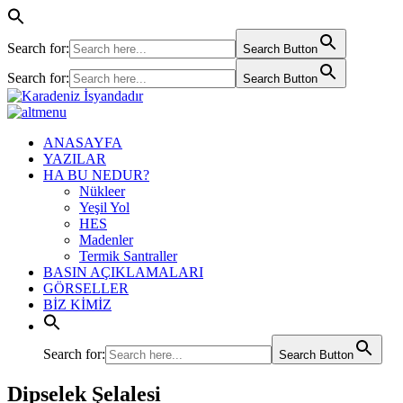
Search for:
Search Button
Search for:
Search Button
ANASAYFA
YAZILAR
HA BU NEDUR?
Nükleer
Yeşil Yol
HES
Madenler
Termik Santraller
BASIN AÇIKLAMALARI
GÖRSELLER
BİZ KİMİZ
Search for:
Search Button
Dipselek Şelalesi