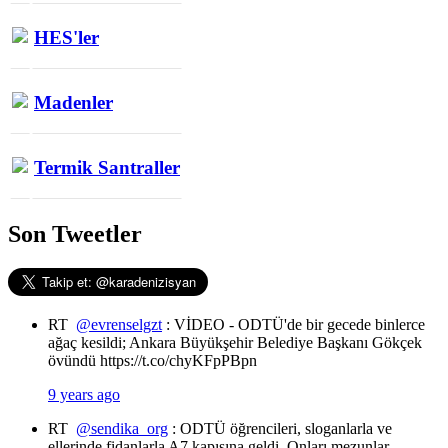
HES'ler
Madenler
Termik Santraller
Son Tweetler
RT
@evrenselgzt
: VİDEO - ODTÜ'de bir gecede binlerce
ağaç kesildi; Ankara Büyükşehir Belediye Başkanı Gökçek
övündü https://t.co/chyKFpPBpn
9 years ago
RT
@sendika_org
: ODTÜ öğrencileri, sloganlarla ve
ellerinde fidanlarla A7 kapısına geldi. Onları mezunlar