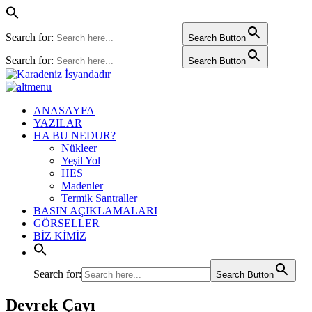
Search for:
Search Button
Search for:
Search Button
ANASAYFA
YAZILAR
HA BU NEDUR?
Nükleer
Yeşil Yol
HES
Madenler
Termik Santraller
BASIN AÇIKLAMALARI
GÖRSELLER
BİZ KİMİZ
Search for:
Search Button
Devrek Çayı