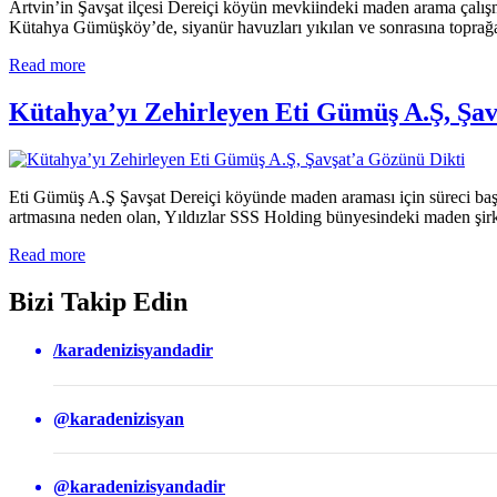
Artvin’in Şavşat ilçesi Dereiçi köyün mevkiindeki maden arama çalışma
Kütahya Gümüşköy’de, siyanür havuzları yıkılan ve sonrasına toprağa 
Read more
Kütahya’yı Zehirleyen Eti Gümüş A.Ş, Şav
Eti Gümüş A.Ş Şavşat Dereiçi köyünde maden araması için süreci başla
artmasına neden olan, Yıldızlar SSS Holding bünyesindeki maden şirke
Read more
Bizi Takip Edin
/karadenizisyandadir
@karadenizisyan
@karadenizisyandadir