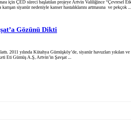
sı için ÇED süreci başlatılan projeye Artvin Valiliğince “Çevresel Etki
karışan siyanür nedeniyle kanser hastalıklarını artmasına ve pekçok ..
şat’a Gözünü Dikti
ttı. 2011 yılında Kütahya Gümüşköy’de, siyanür havuzları yıkılan ve so
ti Eti Gümüş A.Ş, Artvin’in Şavşat ...