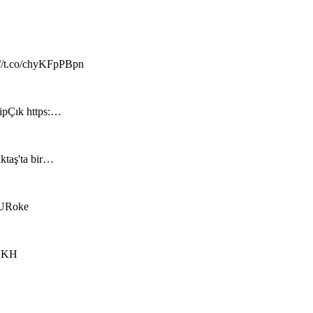
://t.co/chyKFpPBpn
hipÇık https:…
iktaş'ta bir…
RzURoke
kUKH