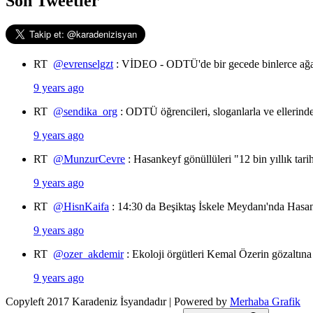
Son Tweetler
RT
@evrenselgzt
: VİDEO - ODTÜ'de bir gecede binlerce ağa
9 years ago
RT
@sendika_org
: ODTÜ öğrencileri, sloganlarla ve ellerin
9 years ago
RT
@MunzurCevre
: Hasankeyf gönüllüleri "12 bin yıllık tar
9 years ago
RT
@HisnKaifa
: 14:30 da Beşiktaş İskele Meydanı'nda Hasan
9 years ago
RT
@ozer_akdemir
: Ekoloji örgütleri Kemal Özerin gözaltına
9 years ago
Copyleft 2017 Karadeniz İsyandadır | Powered by
Merhaba Grafik