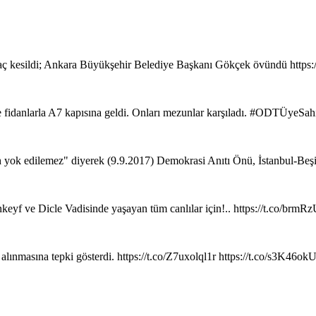
ç kesildi; Ankara Büyükşehir Belediye Başkanı Gökçek övündü https
de fidanlarla A7 kapısına geldi. Onları mezunlar karşıladı. #ODTÜyeSa
ih yok edilemez" diyerek (9.9.2017) Demokrasi Anıtı Önü, İstanbul-Beş
keyf ve Dicle Vadisinde yaşayan tüm canlılar için!.. https://t.co/brm
 alınmasına tepki gösterdi. https://t.co/Z7uxolql1r https://t.co/s3K46o