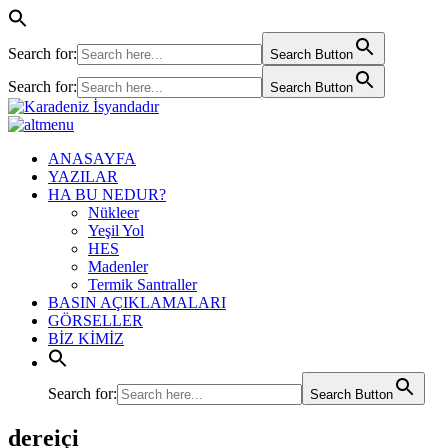
Search for:
Search Button
Search for:
Search Button
ANASAYFA
YAZILAR
HA BU NEDUR?
Nükleer
Yeşil Yol
HES
Madenler
Termik Santraller
BASIN AÇIKLAMALARI
GÖRSELLER
BİZ KİMİZ
Search for:
Search Button
dereiçi