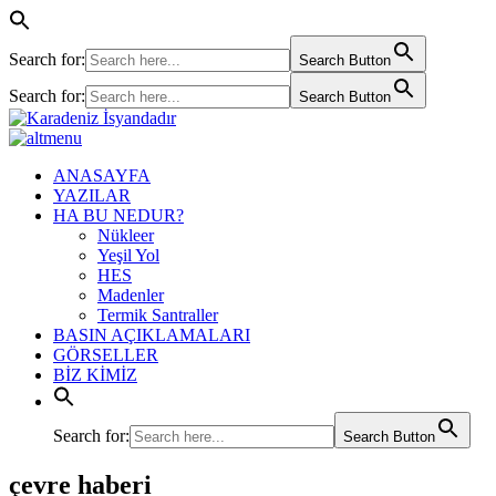
Search for:
Search Button
Search for:
Search Button
ANASAYFA
YAZILAR
HA BU NEDUR?
Nükleer
Yeşil Yol
HES
Madenler
Termik Santraller
BASIN AÇIKLAMALARI
GÖRSELLER
BİZ KİMİZ
Search for:
Search Button
çevre haberi