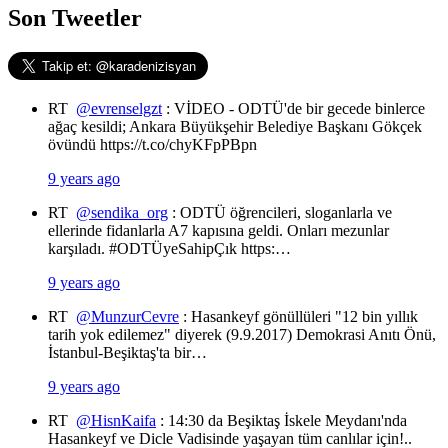
Son Tweetler
RT
@evrenselgzt
: VİDEO - ODTÜ'de bir gecede binlerce
ağaç kesildi; Ankara Büyükşehir Belediye Başkanı Gökçek
övündü https://t.co/chyKFpPBpn
9 years ago
RT
@sendika_org
: ODTÜ öğrencileri, sloganlarla ve
ellerinde fidanlarla A7 kapısına geldi. Onları mezunlar
karşıladı. #ODTÜyeSahipÇık https:…
9 years ago
RT
@MunzurCevre
: Hasankeyf gönüllüleri "12 bin yıllık
tarih yok edilemez" diyerek (9.9.2017) Demokrasi Anıtı Önü,
İstanbul-Beşiktaş'ta bir…
9 years ago
RT
@HisnKaifa
: 14:30 da Beşiktaş İskele Meydanı'nda
Hasankeyf ve Dicle Vadisinde yaşayan tüm canlılar için!..