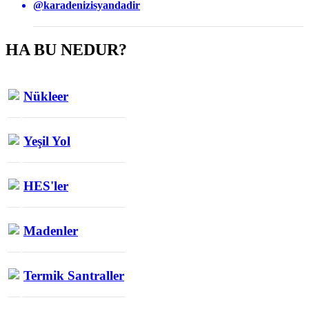
@karadenizisyandadir
HA BU NEDUR?
Nükleer
Yeşil Yol
HES'ler
Madenler
Termik Santraller