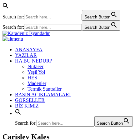
Search for:
Search Button
Search for:
Search Button
ANASAYFA
YAZILAR
HA BU NEDUR?
Nükleer
Yeşil Yol
HES
Madenler
Termik Santraller
BASIN AÇIKLAMALARI
GÖRSELLER
BİZ KİMİZ
Search for:
Search Button
Carislev Kales